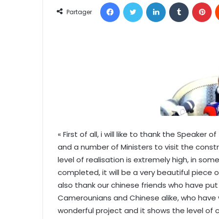
Facebook
Twitter
Linkedin
Tumblr
Pinterest
o
Partager
y
e
r
u
n
c
o
u
r
r
« First of all, i will like to thank the Speaker
i
and a number of Ministers to visit the const
e
level of realisation is extremely high, in som
l
completed, it will be a very beautiful piece
also thank our chinese friends who have put 
Camerounians and Chinese alike, who have wor
wonderful project and it shows the level of