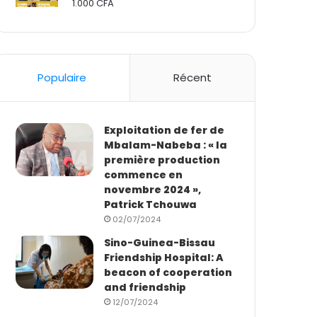
1.000
CFA
Rated
2.50
out
of 5
Populaire
Récent
Exploitation de fer de
Mbalam-Nabeba : « la
première production
commence en
novembre 2024 »,
Patrick Tchouwa
02/07/2024
Sino-Guinea-Bissau
Friendship Hospital: A
beacon of cooperation
and friendship
12/07/2024