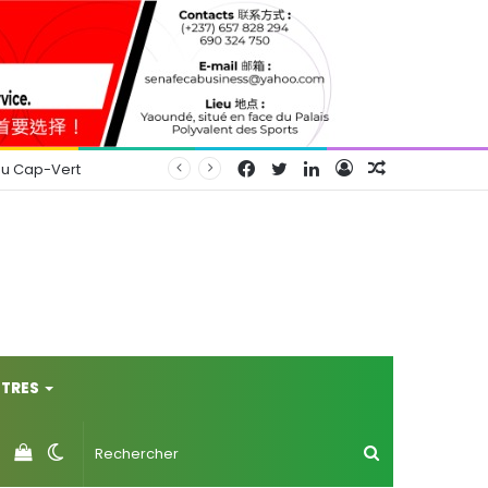
Facebook
Twitter
Linkedin
Connexion
Article
au Cap-Vert
Aléatoire
TRES
Voir
Switch
Rechercher