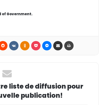
ad of Government.
Reddit
VKontakte
Odnoklassniki
Pocket
Messenger
Partager par email
Imprimer
e liste de diffusion pour
uvelle publication!