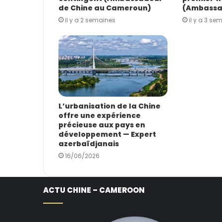
i
de Chine au Cameroun)
(Ambassa
l
il y a 2 semaines
il y a 3 se
L’urbanisation de la Chine
offre une expérience
précieuse aux pays en
développement — Expert
azerbaïdjanais
16/06/2026
ACTU CHINE – CAMEROON