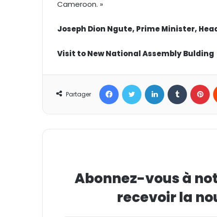
Cameroon. »
Joseph Dion Ngute, Prime Minister, He
Visit to New National Assembly Bulding
Facebook
Twitter
Linkedin
Tumblr
Pinterest
Partager
Abonnez-vous à notr
recevoir la no