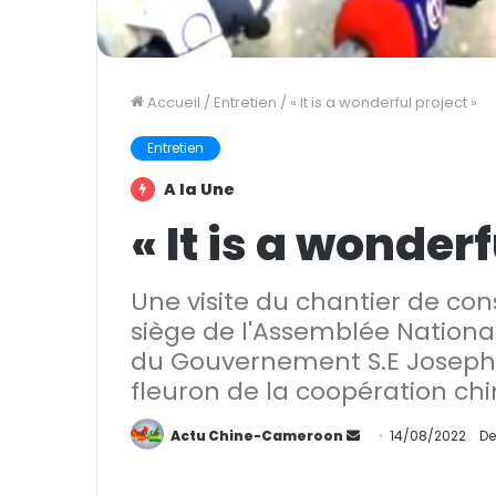
Accueil
/
Entretien
/
« It is a wonderful project »
Entretien
A la Une
« It is a wonderf
Une visite du chantier de co
siège de l'Assemblée Nation
du Gouvernement S.E Joseph 
fleuron de la coopération c
Actu Chine-Cameroon
E
14/08/2022
De
n
v