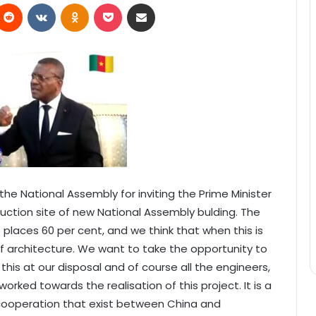
Reddit
VKontakte
Odnoklassniki
Pocket
Partager par email
 of the National Assembly for inviting the Prime Minister
ruction site of new National Assembly bulding. The
e places 60 per cent, and we think that when this is
 of architecture. We want to take the opportunity to
this at our disposal and of course all the engineers,
ked towards the realisation of this project. It is a
 cooperation that exist between China and