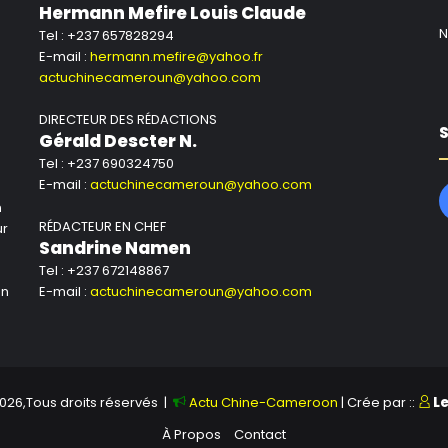
Hermann Mefire Louis Claude
N
Tel : +237 657828294
E-mail :
hermann.mefire@yahoo.fr
actuchinecameroun@yahoo.com
DIRECTEUR DES RÉDACTIONS
S
Gérald Descter N.
Tel : +237 690324750
E-mail :
actuchinecameroun@yahoo.com
n
RÉDACTEUR EN CHEF
ur
Sandrine Namen
Tel : +237 672148867
un
E-mail :
actuchinecameroun@yahoo.com
026,Tous droits réservés |
Actu Chine-Cameroon
| Crée par ::
L
À Propos
Contact