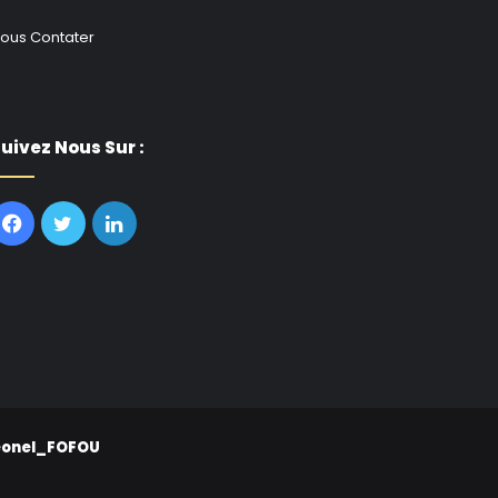
ous Contater
uivez Nous Sur :
Facebook
Twitter
Linkedin
eonel_FOFOU