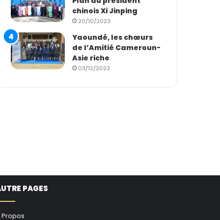
Plan du président
chinois Xi Jinping
20/10/2023
Yaoundé, les chœurs
de l’Amitié Cameroun-
Asie riche
03/12/2023
AUTRE PAGES
 Propos