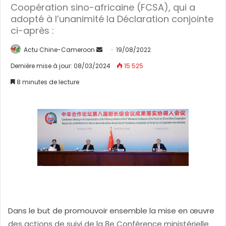
Coopération sino-africaine (FCSA), qui a
adopté à l’unanimité la Déclaration conjointe
ci-après :
Actu Chine-Cameroon
E
19/08/2022
n
Dernière mise à jour: 08/03/2024
15 525
v
8 minutes de lecture
o
y
e
r
u
n
c
o
u
r
r
Dans le but de promouvoir ensemble la mise en œuvre
i
des actions de suivi de la 8e Conférence ministérielle