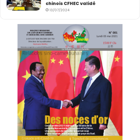
chinois CFHEC validé
coopération stratégique global Chine-Afrique à un
13/07/2024
niveau plus élevé.
Les deux parties réaffirment leur ferme
détermination à défendre les buts et principes de
la Charte des Nations Unies, le système
international centré sur l’ONU, y compris la
responsabilité primordiale du Conseil de sécurité
de l’ONU dans le maintien de la paix et de la
sécurité internationales, et l’ordre international
basé sur le droit international, à poursuivre le
véritable multilatéralisme, à promouvoir la
démocratisation des relations internationales, à
veiller à l’égalité entre tous les pays, qu’ils soient
grands ou petits, puissants ou faibles, riches ou
pauvres, et à s’opposer à l’unilatéralisme, à la
politique du plus fort, à la discrimination raciale,
ainsi qu’aux tentatives d’attiser l’opposition des