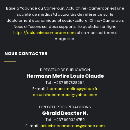
l’apparition de la COVID-19 et donné un soutien
Basé à Yaoundé au Cameroun, Actu Chine-Cameroon est une
société de médias/d'actualités de référence sur le
important au renforcement des capacités
déploiement économique et socio-culturel Chine-Cameroun.
africaines dans la lutte contre l’épidémie. Les deux
Nous diffusons sur deux supports : le quotidien en ligne
parties réaffirment leur soutien à la levée des
https://actuchinecameroon.com
et un mensuel format
droits de propriété intellectuelle sur les vaccins et
magazine.
s’engagent à poursuivre le développement de la
production conjointe de vaccins et d’autres
NOUS CONTACTER
coopérations sur la lutte contre la COVID-19, à
achever dans les meilleurs délais la construction
DIRECTEUR DE PUBLICATION
du siège du CDC Afrique et à renforcer davantage
Hermann Mefire Louis Claude
Tel : +237 657828294
la coopération sur la prévention et le contrôle des
E-mail :
hermann.mefire@yahoo.fr
maladies infectieuses. La partie africaine
actuchinecameroun@yahoo.com
comprend et soutient la politique zéro COVID
dynamique de la partie chinoise.
DIRECTEUR DES RÉDACTIONS
Gérald Descter N.
Les deux parties notent que le monde fait face à
Tel : +237 690324750
un nombre croissant de défis sécuritaires et
E-mail :
actuchinecameroun@yahoo.com
réitèrent leur condamnation de toute forme de