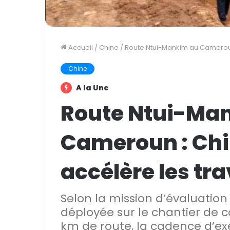
Accueil
/
Chine
/
Route Ntui-Mankim au Cameroun
Chine
A la Une
Route Ntui-Ma
Cameroun : Chi
accélère les tr
Selon la mission d’évaluation
déployée sur le chantier de c
km de route, la cadence d’ex