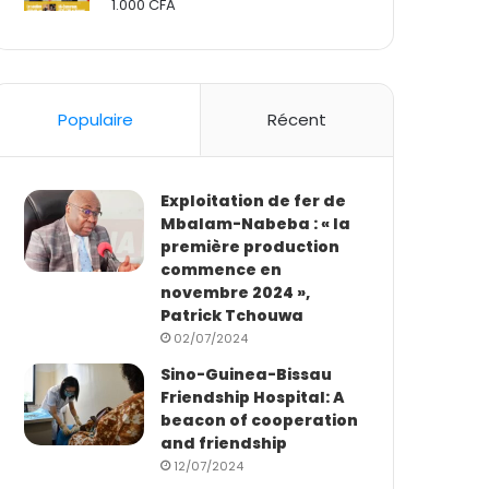
1.000
CFA
Rated
2.50
out
of 5
Populaire
Récent
Exploitation de fer de
Mbalam-Nabeba : « la
première production
commence en
novembre 2024 »,
Patrick Tchouwa
02/07/2024
Sino-Guinea-Bissau
Friendship Hospital: A
beacon of cooperation
and friendship
12/07/2024