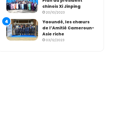
Plan du président
chinois Xi Jinping
20/10/2023
Yaoundé, les chœurs
de l’Amitié Cameroun-
Asie riche
03/12/2023