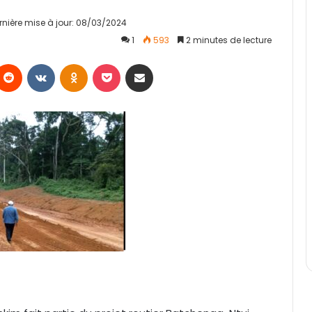
rnière mise à jour: 08/03/2024
1
593
2 minutes de lecture
Reddit
VKontakte
Odnoklassniki
Pocket
Partager par email