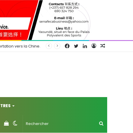
Facebook
Twitter
Linkedin
Connexion
Article
rtation vers la Chine.
Aléatoire
TRES
Voir
Switch
Rechercher