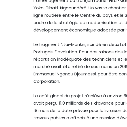
L’aménagement du tronçon routier Ntui-Mank
Yoko-Tibati-Ngaoundéré. Un vaste chantier 
ligne routière entre le Centre du pays et le Se
cadre de la stratégie de modernisation et 
développement économique adoptée par l’
Le fragment Ntui-Mankin, scindé en deux Lots
Portugais Elevolution. Pour des raisons des l
répartition inadéquate des techniciens et le
marché avait été retiré de ses mains en 201
Emmanuel Nganou Djoumessi, pour être confi
Corporation.
Le coût global du projet s’enlève à environ 6
avait perçu 11,8 milliards de F d’avance pou
18 mois de la date prévue pour la livraison 
travaux publics a effectué une mission d’év