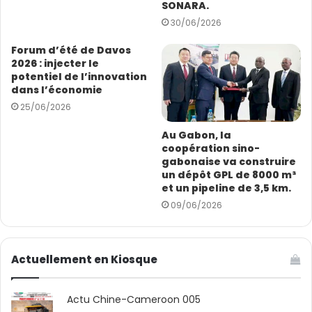
a
SONARA.
venir, apprend-on, le Chinois va investir dans les études
i
30/06/2026
géosciences, en mettant l’accent sur les thématiques
l
profondes et les objets chevauchant différents blocs
Forum d’été de Davos
miniers, identifiés dans le cadre des travaux menés
2026 : injecter le
potentiel de l’innovation
avec la SNH et le Franco-Britanique Perenco.
dans l’économie
25/06/2026
SN
Au Gabon, la
coopération sino-
gabonaise va construire
un dépôt GPL de 8000 m³
et un pipeline de 3,5 km.
09/06/2026
Actuellement en Kiosque
Actu Chine-Cameroon 005