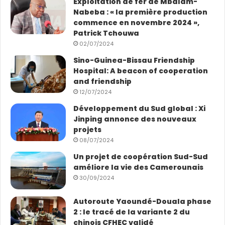
Exploitation de fer de Mbalam-
Nabeba : « la première production
commence en novembre 2024 »,
Patrick Tchouwa
02/07/2024
Sino-Guinea-Bissau Friendship
Hospital: A beacon of cooperation
and friendship
12/07/2024
Développement du Sud global : Xi
Jinping annonce des nouveaux
projets
08/07/2024
Un projet de coopération Sud-Sud
améliore la vie des Camerounais
30/09/2024
Autoroute Yaoundé-Douala phase
2 : le tracé de la variante 2 du
chinois CFHEC validé