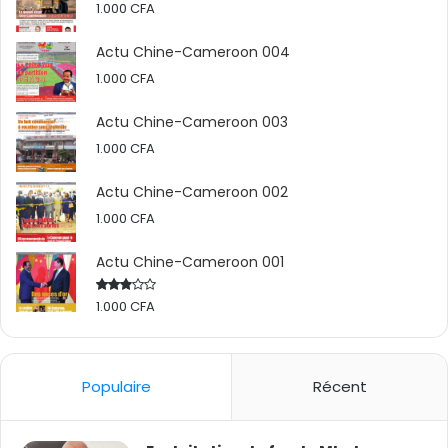
1.000
CFA
Actu Chine-Cameroon 004
1.000
CFA
Actu Chine-Cameroon 003
1.000
CFA
Actu Chine-Cameroon 002
1.000
CFA
Actu Chine-Cameroon 001
1.000
CFA
Rated
2.50
out
of 5
Populaire
Récent