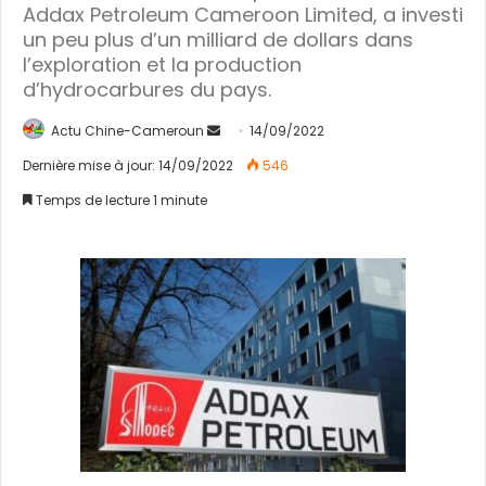
Addax Petroleum Cameroon Limited, a investi
un peu plus d’un milliard de dollars dans
l’exploration et la production
d’hydrocarbures du pays.
Actu Chine-Cameroun
E
14/09/2022
n
Dernière mise à jour: 14/09/2022
546
v
Temps de lecture 1 minute
o
y
e
r
u
n
c
o
u
r
r