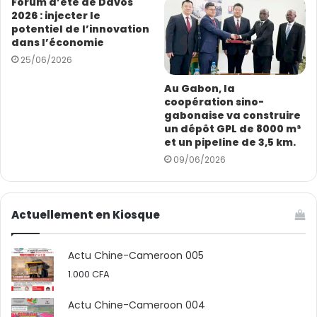
Forum d’été de Davos
2026 : injecter le
potentiel de l’innovation
dans l’économie
25/06/2026
Au Gabon, la
coopération sino-
gabonaise va construire
un dépôt GPL de 8000 m³
et un pipeline de 3,5 km.
09/06/2026
Ce qui est du contrat !
Actuellement en Kiosque
En gros, le protocole d’accord entre-les nommés le
Actu Chine-Cameroon 005
Cabinet SENAFECA BUSINESS LIMITED, représenté par
1.000
CFA
Sieur Hermann Mefire et l’entreprise chinoise ZGBX
CONSTRUCTION AND ENGINEERING COMPANY SARL,
Actu Chine-Cameroon 004
représentée par Sieur Wang Pan, prévoit au moins six