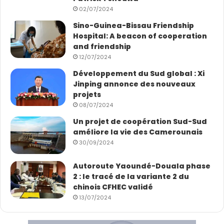
accompagnement des Investisseurs dans la mise sur
02/07/2024
pied effectif de leurs Projets, et prestation des
Sino-Guinea-Bissau Friendship
services divers.
Hospital: A beacon of cooperation
and friendship
12/07/2024
Sandrine Namen
Développement du Sud global : Xi
Jinping annonce des nouveaux
projets
08/07/2024
Un projet de coopération Sud-Sud
améliore la vie des Camerounais
30/09/2024
Autoroute Yaoundé-Douala phase
2 : le tracé de la variante 2 du
chinois CFHEC validé
13/07/2024