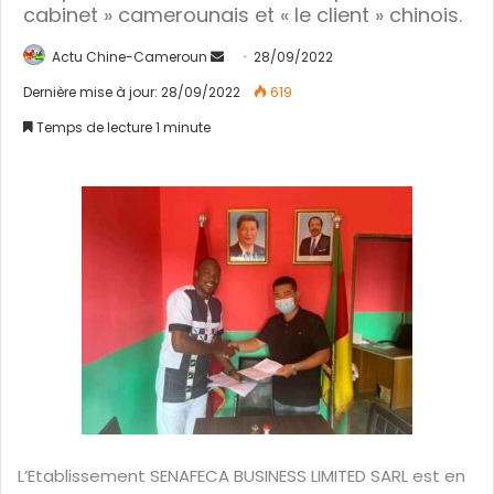
cabinet » camerounais et « le client » chinois.
Actu Chine-Cameroun
E
28/09/2022
n
Dernière mise à jour: 28/09/2022
619
v
Temps de lecture 1 minute
o
y
e
r
u
n
c
o
u
r
r
i
e
L’Etablissement SENAFECA BUSINESS LIMITED SARL est en
l