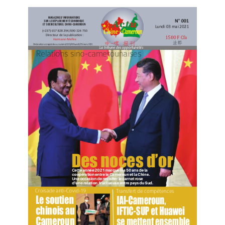
D’un coût total de 400 milliards de francs CFA, Phase2
va ouvrir le Port Autonome de Kribi que dirige Patrice
MELOM à une compétitivité et à une attractivité sans
égales dans le Golfe de Guinée.
Cette deuxième Phase prévoit, outre le linéaire de Quai
qui va augmenter de 700 mètres additionnels
consacrés au trafic conteneurisé, mais aussi une Digue
de protection de 675 mètres, et d’importantes
infrastructures ; entre autres : des zones
d’entreposage et de stockage de 30 hectares de
terre-pleins, un Terminal Aluminier et un Terminal à
Hydrocarbures sur la Digue, des équipements de
manutention de dernière génération et l’installation
des équipements de sûreté/sécurité Vessel Trafic
Systèm pour garantir l’efficacité du trafic maritime,
apprend-on.