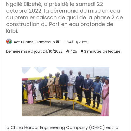
Ngallé Bibéhé, a présidé le samedi 22
octobre 2022, la cérémonie de mise en eau
du premier caisson de quai de la phase 2 de
construction du Port en eau profonde de
Kribi.
Actu Chine-Cameroun
E
24/10/2022
n
Dernière mise à jour: 24/10/2022
425
3 minutes de lecture
v
o
y
e
r
u
n
c
o
u
r
La China Harbor Engineering Company (CHEC) est la