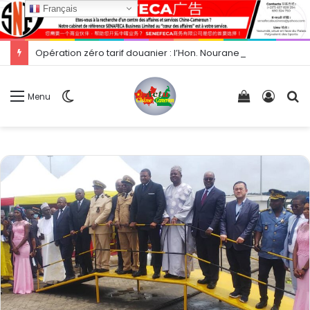
Français
Opération zéro tarif douanier : l’Hon. Nourane Foster présente les opportunités d’exportation vers la Chine.
Switch
Voir
Conne
R
Menu
skin
votre
panier