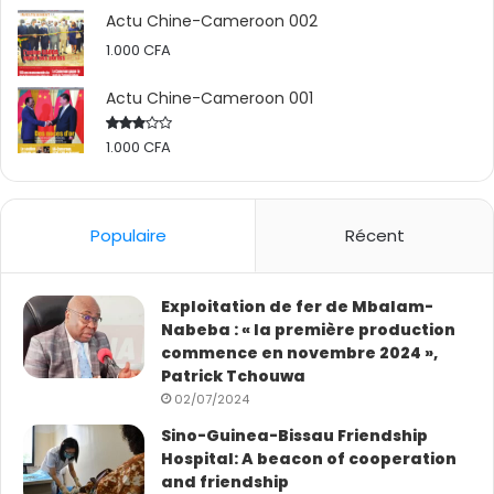
Actu Chine-Cameroon 002
1.000
CFA
Actu Chine-Cameroon 001
1.000
CFA
Rated
2.50
out
of 5
Populaire
Récent
Exploitation de fer de Mbalam-
Nabeba : « la première production
commence en novembre 2024 »,
Patrick Tchouwa
02/07/2024
Sino-Guinea-Bissau Friendship
Hospital: A beacon of cooperation
and friendship