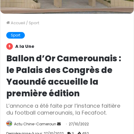
Accueil
/
Sport
Sport
A la Une
Ballon d’Or Camerounais :
le Palais des Congrès de
Yaoundé accueille la
première édition
L’annonce a été faite par l’instance faitière
du football camerounais, la Fecafoot.
Actu Chine-Cameroun
E
27/10/2022
n
Dernière mise à jour: 27/10/2022
3
452