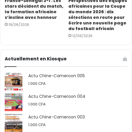
France-Sénégal 3-1 : Les
Perspectives des équipes
politique du Cameroun.
stars décident du match,
africaines pour la Coupe
la formation africaine
du monde 2026 : dix
s’incline avec honneur
sélections en route pour
Le cadre qui aura servi de célébration, est le fleuron de
écrire une nouvelle page
19/06/2026
la coopération sino-camerounaise. Il est ouvert à ce
du football africain
genre d’événement depuis le 12 mai 1982
12/06/2026
Lucresse Onana
Actuellement en Kiosque
Actu Chine-Cameroon 005
1.000
CFA
Actu Chine-Cameroon 004
1.000
CFA
Actu Chine-Cameroon 003
1.000
CFA