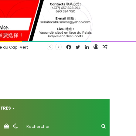
Facebook
Twitter
Linkedin
Connexion
Article
se au Cap-Vert
Aléatoire
TRES
Voir
Switch
Rechercher