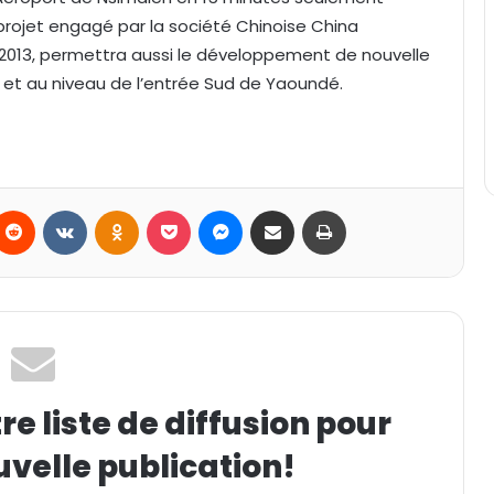
 projet engagé par la société Chinoise China
13, permettra aussi le développement de nouvelle
t et au niveau de l’entrée Sud de Yaoundé.
Reddit
VKontakte
Odnoklassniki
Pocket
Messenger
Partager par email
Imprimer
e liste de diffusion pour
uvelle publication!