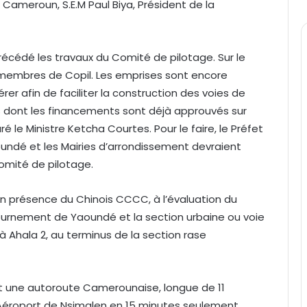
 Cameroun, S.E.M Paul Biya, Président de la
récédé les travaux du Comité de pilotage. Sur le
es membres de Copil. Les emprises sont encore
érer afin de faciliter la construction des voies de
 dont les financements sont déjà approuvés sur
é le Ministre Ketcha Courtes. Pour le faire, le Préfet
ndé et les Mairies d’arrondissement devraient
Comité de pilotage.
en présence du Chinois CCCC, à l’évaluation du
ournement de Yaoundé et la section urbaine ou voie
à Ahala 2, au terminus de la section rase
t une autoroute Camerounaise, longue de 11
 l’Aéroport de Nsimalen en 15 minutes seulement