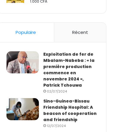
1.000
CFA
Rated
2.50
out
of 5
Populaire
Récent
Exploitation de fer de
Mbalam-Nabeba : « la
première production
commence en
novembre 2024 »,
Patrick Tchouwa
02/07/2024
Sino-Guinea-Bissau
Friendship Hospital: A
beacon of cooperation
and friendship
12/07/2024