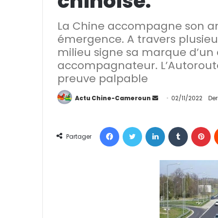
chinoise.
La Chine accompagne son am
émergence. A travers plusieur
milieu signe sa marque d’un 
accompagnateur. L’Autorout
preuve palpable
Actu Chine-Cameroun
E
02/11/2022
Der
n
v
Facebook
Twitter
Linkedin
Tumblr
Pinterest
o
Partager
y
e
r
u
n
c
o