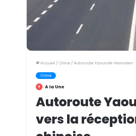
Accueil
/
Chine
/
Autoroute Yaoundé-Nsimalen : v
Chine
A la Une
Autoroute Yao
vers la récepti