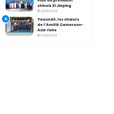
Plan du président
chinois Xi Jinping
20/10/2023
Yaoundé, les chœurs
de l’Amitié Cameroun-
Asie riche
03/12/2023