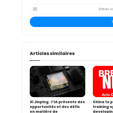
E
n
t
r
e
z
v
o
t
Articles similaires
r
e
a
d
r
e
s
s
e
E
Xi Jinping : l’IA présente des
China to p
opportunités et des défis
training o
m
en matière de
developin
a