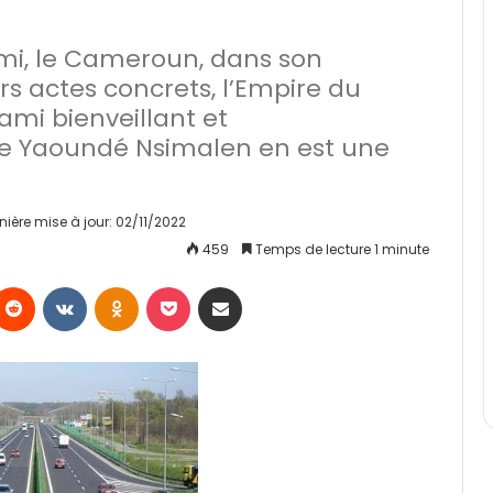
i, le Cameroun, dans son
s actes concrets, l’Empire du
ami bienveillant et
e Yaoundé Nsimalen en est une
nière mise à jour: 02/11/2022
459
Temps de lecture 1 minute
Reddit
VKontakte
Odnoklassniki
Pocket
Partager par email