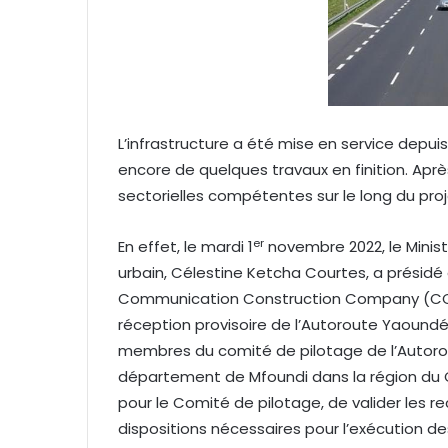
u
r
r
i
e
l
L’infrastructure a été mise en service depuis
encore de quelques travaux en finition. Aprè
sectorielles compétentes sur le long du proje
er
En effet, le mardi 1
novembre 2022, le Minis
urbain, Célestine Ketcha Courtes, a présidé
Communication Construction Company (CCCC)
réception provisoire de l’Autoroute Yaoundé
membres du comité de pilotage de l’Autorout
département de Mfoundi dans la région d
pour le Comité de pilotage, de valider les 
dispositions nécessaires pour l’exécution d