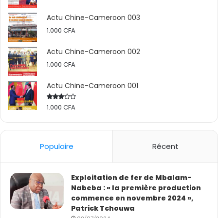
Actu Chine-Cameroon 003
1.000
CFA
Actu Chine-Cameroon 002
1.000
CFA
Actu Chine-Cameroon 001
1.000
CFA
Rated
2.50
out
of 5
Populaire
Récent
Exploitation de fer de Mbalam-
Nabeba : « la première production
commence en novembre 2024 »,
Patrick Tchouwa