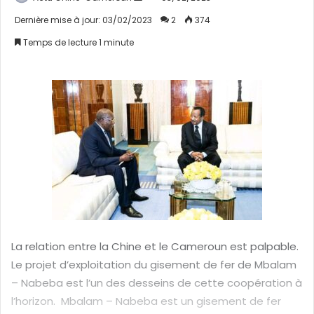
n
Dernière mise à jour: 03/02/2023
2
374
v
Temps de lecture 1 minute
o
y
e
r
u
n
c
o
u
r
r
i
La relation entre la Chine et le Cameroun est palpable.
e
Le projet d’exploitation du gisement de fer de Mbalam
l
– Nabeba est l’un des desseins de cette coopération à
l’horizon. Mbalam – Nabeba est un gisement de fer