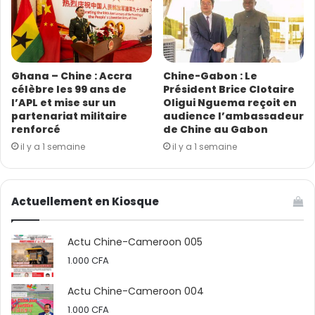
Ghana – Chine : Accra
Chine-Gabon : Le
célèbre les 99 ans de
Président Brice Clotaire
l’APL et mise sur un
Oligui Nguema reçoit en
partenariat militaire
audience l’ambassadeur
renforcé
de Chine au Gabon
il y a 1 semaine
il y a 1 semaine
Actuellement en Kiosque
Actu Chine-Cameroon 005
1.000
CFA
Actu Chine-Cameroon 004
1.000
CFA