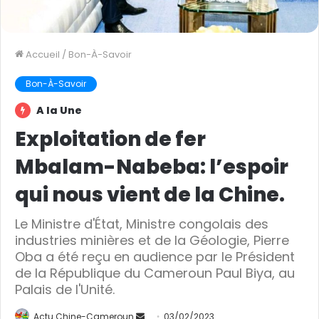
Accueil
/
Bon-À-Savoir
Bon-À-Savoir
A la Une
Exploitation de fer
Mbalam-Nabeba: l’espoir
qui nous vient de la Chine.
Le Ministre d'État, Ministre congolais des
industries minières et de la Géologie, Pierre
Oba a été reçu en audience par le Président
de la République du Cameroun Paul Biya, au
Palais de l'Unité.
Actu Chine-Cameroun
E
03/02/2023