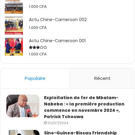
reconnait la diversité qui existe dans la civilisation », a-
1.000
CFA
t-il apprécié.
Actu Chine-Cameroon 002
Nadège YAMEOGO
1.000
CFA
Actu Chine-Cameroon 001
(Depuis Pékin en Chine)
1.000
CFA
Rated
#Sidwaya
2.50
out
of 5
Populaire
Récent
Exploitation de fer de Mbalam-
Nabeba : « la première production
commence en novembre 2024 »,
Patrick Tchouwa
02/07/2024
Sino-Guinea-Bissau Friendship