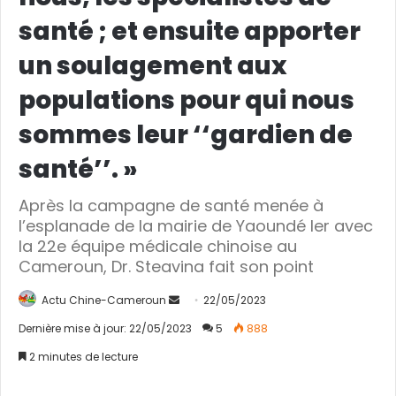
santé ; et ensuite apporter
un soulagement aux
populations pour qui nous
sommes leur ‘‘gardien de
santé’’. »
Après la campagne de santé menée à
l’esplanade de la mairie de Yaoundé Ier avec
la 22e équipe médicale chinoise au
Cameroun, Dr. Steavina fait son point
Actu Chine-Cameroun
E
22/05/2023
n
Dernière mise à jour: 22/05/2023
5
888
v
2 minutes de lecture
o
y