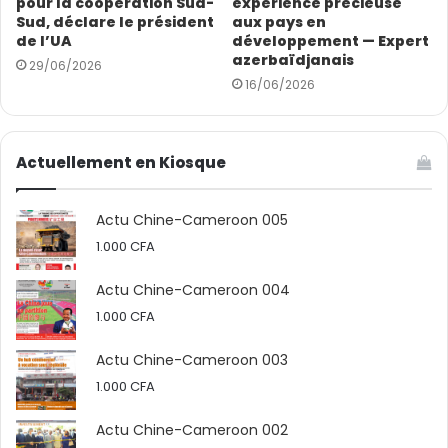
pour la coopération Sud-
expérience précieuse
Sud, déclare le président
aux pays en
de l’UA
développement — Expert
azerbaïdjanais
29/06/2026
16/06/2026
Actuellement en Kiosque
Actu Chine-Cameroon 005
1.000
CFA
Actu Chine-Cameroon 004
1.000
CFA
Actu Chine-Cameroon 003
1.000
CFA
Actu Chine-Cameroon 002
Que souhaiteriez-vous de plus dans le cadre de