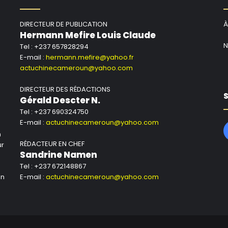
DIRECTEUR DE PUBLICATION
À
Hermann Mefire Louis Claude
N
Tel : +237 657828294
E-mail :
hermann.mefire@yahoo.fr
actuchinecameroun@yahoo.com
DIRECTEUR DES RÉDACTIONS
S
Gérald Descter N.
Tel : +237 690324750
E-mail :
actuchinecameroun@yahoo.com
n
RÉDACTEUR EN CHEF
ur
Sandrine Namen
Tel : +237 672148867
un
E-mail :
actuchinecameroun@yahoo.com