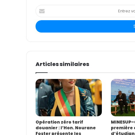
E
n
t
r
e
z
v
o
t
Articles similaires
r
e
a
d
r
e
s
s
e
E
Opération zéro tarif
MINESUP–C
douanier : l’Hon. Nourane
première 
m
Foster présente les
d’étudian
a