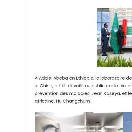
y
e
r
u
n
c
o
u
r
r
i
À Addis-Abeba en Ethiopie, le laboratoire de
e
la Chine, a été dévoilé au public par le dire
l
prévention des maladies, Jean Kaseya, et le 
africaine, Hu Changchum.