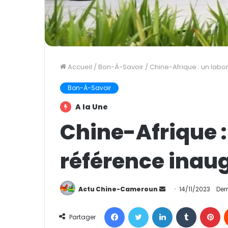
Accueil
/
Bon-À-Savoir
/
Chine-Afrique : un labo
Bon-À-Savoir
A la Une
Chine-Afrique :
référence inau
Actu Chine-Cameroun
E
14/11/2023
Der
n
Facebook
Twitter
Linkedin
Tumblr
Pinterest
v
Partager
o