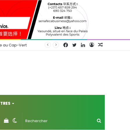
Facebook
Twitter
Linkedin
Connexion
Article
se au Cap-Vert
Aléatoire
TRES
Voir
Switch
Rechercher