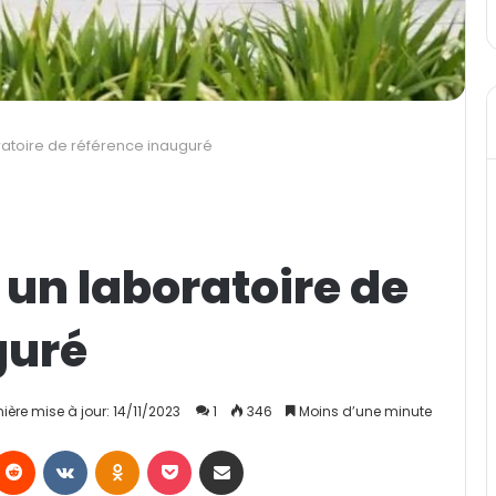
ratoire de référence inauguré
 un laboratoire de
guré
nière mise à jour: 14/11/2023
1
346
Moins d’une minute
Reddit
VKontakte
Odnoklassniki
Pocket
Partager par email