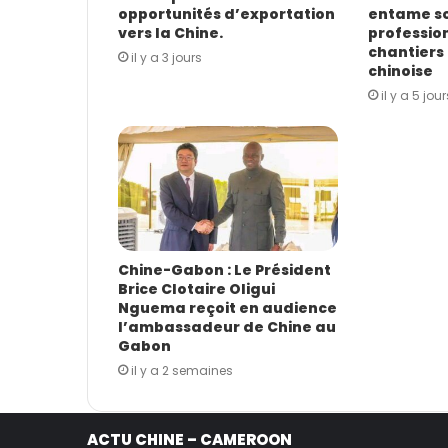
opportunités d’exportation
entame s
i
vers la Chine.
profession
l
chantiers 
il y a 3 jours
chinoise
il y a 5 jour
Chine-Gabon : Le Président
Brice Clotaire Oligui
Nguema reçoit en audience
l’ambassadeur de Chine au
Gabon
il y a 2 semaines
ACTU CHINE – CAMEROON