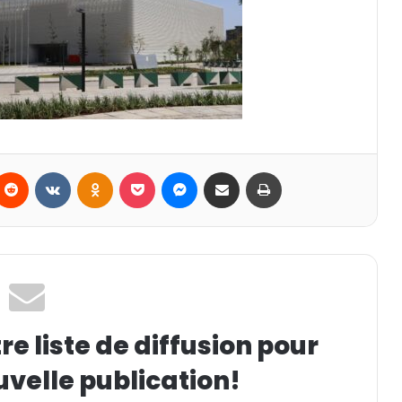
Reddit
VKontakte
Odnoklassniki
Pocket
Messenger
Partager par email
Imprimer
e liste de diffusion pour
uvelle publication!