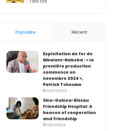
1.000
CFA
Rated
2.50
out
of 5
Populaire
Récent
Exploitation de fer de
Mbalam-Nabeba : « la
première production
commence en
novembre 2024 »,
Patrick Tchouwa
02/07/2024
Sino-Guinea-Bissau
Friendship Hospital: A
beacon of cooperation
and friendship
12/07/2024