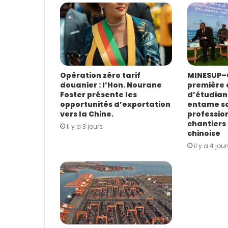
a
d
r
e
s
s
e
E
Opération zéro tarif
MINESUP–C
douanier : l’Hon. Nourane
première 
m
Foster présente les
d’étudian
a
opportunités d’exportation
entame s
i
vers la Chine.
profession
l
chantiers 
il y a 3 jours
chinoise
il y a 4 jour