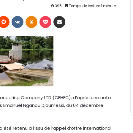
395
Temps de lecture 1 minute
Reddit
VKontakte
Odnoklassniki
Pocket
Partager par email
 Engeneering Company LTD (CFHEC), d’après une note
lics Emanuel Nganou Djoumessi, du 04 décembre
été retenu à l’issu de l’appel d’offre international