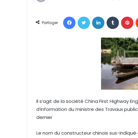
n
v
Facebook
Twitter
Linkedin
Tumblr
Pinterest
o
Partager
y
e
r
u
n
c
o
u
r
r
Il s’agit de la société China First Highway
i
d’information du ministre des Travaux pub
e
dernier
l
Le nom du constructeur chinois sus-indiqué a 