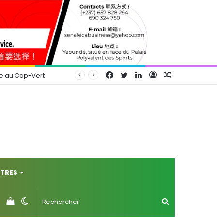
Facebook
Twitter
Linkedin
Connexion
Article
se au Cap-Vert
Aléatoire
TRES
Voir
Switch
Rechercher