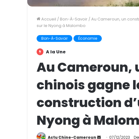
Accueil
/
Bon-À-Savoir
/
Au Cameroun, un constr
sur le Nyong à Malombo
Bon-À-Savoir
Économie
A la Une
Au Cameroun, u
chinois gagne 
construction d’
Nyong à Malo
Actu Chine-Cameroun
E
07/12/2023
De