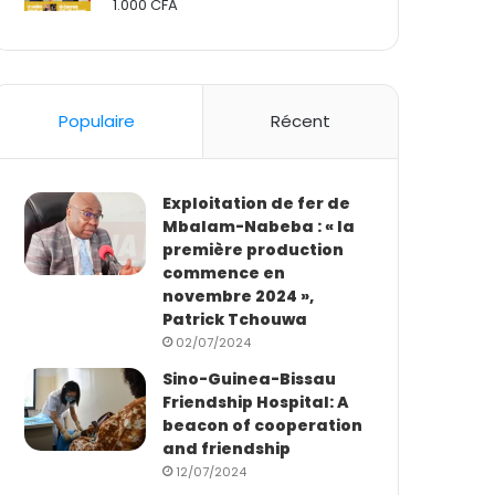
1.000
CFA
Rated
2.50
out
of 5
Populaire
Récent
Exploitation de fer de
Mbalam-Nabeba : « la
première production
commence en
novembre 2024 »,
Patrick Tchouwa
02/07/2024
Sino-Guinea-Bissau
Friendship Hospital: A
beacon of cooperation
and friendship
12/07/2024