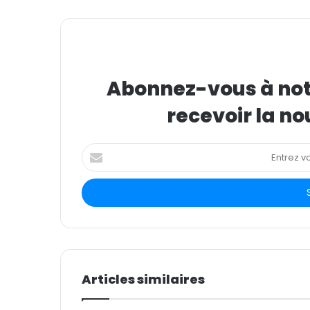
Abonnez-vous à notr
recevoir la no
E
n
t
r
e
z
v
o
t
Articles similaires
r
e