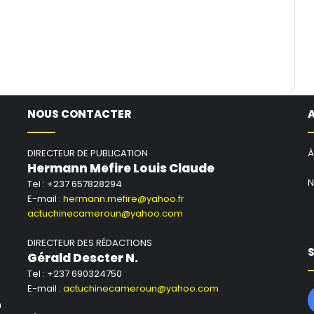
NOUS CONTACTER
DIRECTEUR DE PUBLICATION
À
Hermann Mefire Louis Claude
N
Tel : +237 657828294
E-mail :
hermann.mefire@yahoo.fr
actuchinecameroun@yahoo.com
DIRECTEUR DES RÉDACTIONS
S
Gérald Descter N.
Tel : +237 690324750
E-mail :
actuchinecameroun@yahoo.com
n