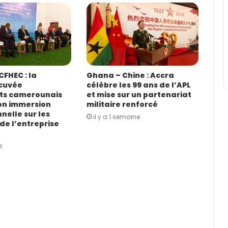
FHEC : la
Ghana – Chine : Accra
cuvée
célèbre les 99 ans de l’APL
ts camerounais
et mise sur un partenariat
on immersion
militaire renforcé
nelle sur les
il y a 1 semaine
de l’entreprise
s