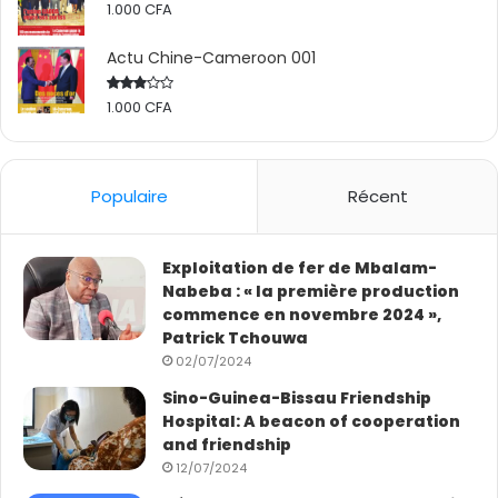
1.000
CFA
Actu Chine-Cameroon 001
1.000
CFA
Rated
2.50
out
of 5
Populaire
Récent
Exploitation de fer de Mbalam-
Nabeba : « la première production
commence en novembre 2024 »,
Patrick Tchouwa
02/07/2024
Sino-Guinea-Bissau Friendship
Hospital: A beacon of cooperation
and friendship
12/07/2024