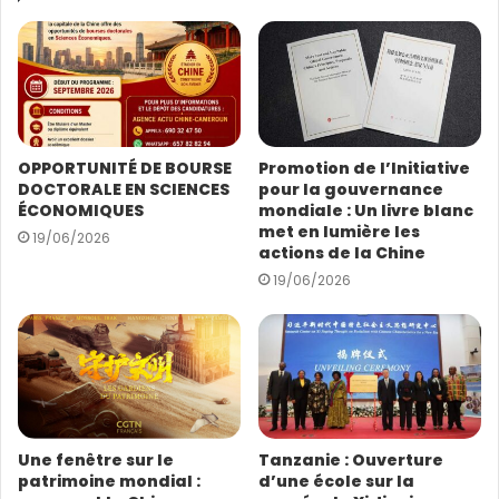
r
vidéos du programme ont été utilisées par 549
e
chaînes de télévision et plateformes de nouveaux
a
médias dans 91 pays et régions, et les reportages
d
concernés ont été reproduits et cités une dizaine de
r
e
milliers de fois par plus de 1 000 grands médias
s
étrangers.
OPPORTUNITÉ DE BOURSE
Promotion de l’Initiative
s
DOCTORALE EN SCIENCES
pour la gouvernance
e
ÉCONOMIQUES
mondiale : Un livre blanc
E
met en lumière les
19/06/2026
m
actions de la Chine
a
19/06/2026
i
l
Une fenêtre sur le
Tanzanie : Ouverture
patrimoine mondial :
d’une école sur la