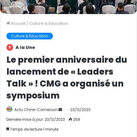
Accueil
/
Culture & Éducation
Culture & Éducation
A la Une
Le premier anniversaire du
lancement de « Leaders
Talk » ! CMG a organisé un
symposium
Actu Chine-Cameroun
E
23/12/2023
n
Dernière mise à jour: 23/12/2023
259
v
Temps de lecture 1 minute
o