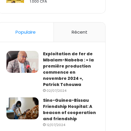
1.000
CFA
Rated
2.50
out
of 5
Populaire
Récent
Exploitation de fer de
Mbalam-Nabeba : « la
première production
commence en
novembre 2024 »,
Patrick Tchouwa
02/07/2024
Sino-Guinea-Bissau
Friendship Hospital: A
beacon of cooperation
and friendship
12/07/2024