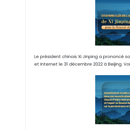
e
r
u
n
c
o
u
r
Le président chinois Xi Jinping a prononcé s
r
et Internet le 31 décembre 2022 à Beijing. Voi
i
e
l