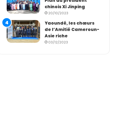
Plan du président
chinois Xi Jinping
20/10/2023
Yaoundé, les chœurs
de l’Amitié Cameroun-
Asie riche
03/12/2023