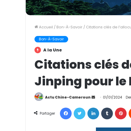
Accueil
/
Bon-À-Savoir
/
Citations clés de l’allo
Bon-À-Savoir
A la Une
Citations clés d
Jinping pour le
Actu Chine-Cameroun
E
01/01/2024
Der
n
Facebook
Twitter
Linkedin
Tumblr
Pinterest
v
Partager
o
y