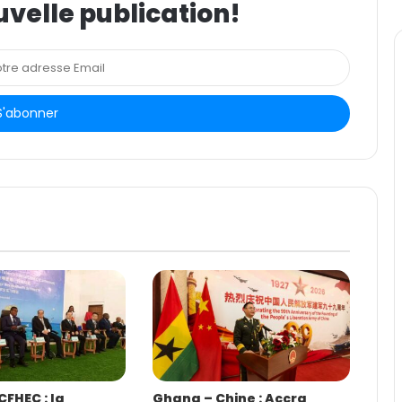
uvelle publication!
FHEC : la
Ghana – Chine : Accra