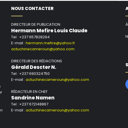
NOUS CONTACTER
DIRECTEUR DE PUBLICATION
À
Hermann Mefire Louis Claude
N
Tel : +237 657828294
E-mail :
hermann.mefire@yahoo.fr
actuchinecameroun@yahoo.com
DIRECTEUR DES RÉDACTIONS
S
Gérald Descter N.
Tel : +237 690324750
E-mail :
actuchinecameroun@yahoo.com
n
RÉDACTEUR EN CHEF
ur
Sandrine Namen
Tel : +237 672148867
un
E-mail :
actuchinecameroun@yahoo.com