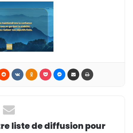
Reddit
VKontakte
Odnoklassniki
Pocket
Messenger
Partager par email
Imprimer
e liste de diffusion pour