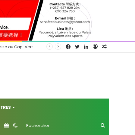
Facebook
Twitter
Linkedin
Connexion
Article
oise au Cap-Vert
Aléatoire
TRES
Voir
Switch
Rechercher