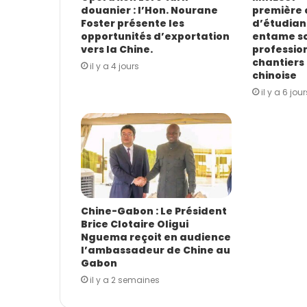
douanier : l’Hon. Nourane
première 
m
Foster présente les
d’étudian
a
opportunités d’exportation
entame s
i
vers la Chine.
profession
l
chantiers 
il y a 4 jours
chinoise
il y a 6 jour
Chine-Gabon : Le Président
Brice Clotaire Oligui
Nguema reçoit en audience
l’ambassadeur de Chine au
Gabon
il y a 2 semaines