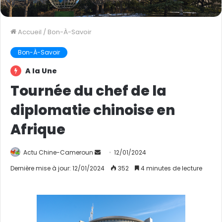
Accueil
/
Bon-À-Savoir
Bon-À-Savoir
A la Une
Tournée du chef de la
diplomatie chinoise en
Afrique
Actu Chine-Cameroun
E
12/01/2024
n
Dernière mise à jour: 12/01/2024
352
4 minutes de lecture
v
o
y
e