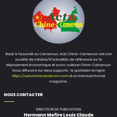
consolider leurs liens historiques et de faire preuve
d’une solidarité agissante face aux défis
d’industrialisation du continent et aux questions du
changement climatique. La Chine et l’Afrique sont bien
décidées à cheminer ensemble pour une coopération
gagnant-gagnant.
(Photo : CFP)
Basé à Yaoundé au Cameroun, Actu Chine-Cameroon est une
société de médias/d'actualités de référence sur le
Source : CGTN Français
déploiement économique et socio-culturel Chine-Cameroun.
Nous diffusons sur deux supports : le quotidien en ligne
https://actuchinecameroon.com
et un mensuel format
magazine.
NOUS CONTACTER
DIRECTEUR DE PUBLICATION
Hermann Mefire Louis Claude