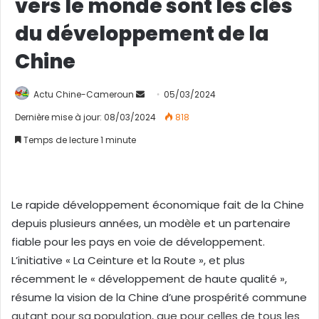
vers le monde sont les clés
du développement de la
Chine
Actu Chine-Cameroun
E
05/03/2024
n
Dernière mise à jour: 08/03/2024
818
v
Temps de lecture 1 minute
o
y
e
r
Le rapide développement économique fait de la Chine
u
depuis plusieurs années, un modèle et un partenaire
n
fiable pour les pays en voie de développement.
c
L’initiative « La Ceinture et la Route », et plus
o
récemment le « développement de haute qualité »,
u
résume la vision de la Chine d’une prospérité commune
r
autant pour sa population, que pour celles de tous les
r