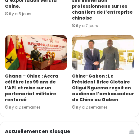
d’exportation vers la
son immersion
a
Chine.
professionnelle sur les
(Source/photo : CGTN Français)
i
chantiers de l’entreprise
il y a 5 jours
l
chinoise
il y a 7 jours
Ghana – Chine : Accra
Chine-Gabon : Le
célèbre les 99 ans de
Président Brice Clotaire
l’APL et mise sur un
Oligui Nguema reçoit en
partenariat militaire
audience l’ambassadeur
renforcé
de Chine au Gabon
il y a 2 semaines
il y a 2 semaines
Actuellement en Kiosque