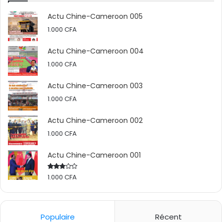
Actu Chine-Cameroon 005
1.000
CFA
Actu Chine-Cameroon 004
1.000
CFA
Actu Chine-Cameroon 003
1.000
CFA
Actu Chine-Cameroon 002
1.000
CFA
Actu Chine-Cameroon 001
1.000
CFA
Rated
2.50
out
of 5
Populaire
Récent