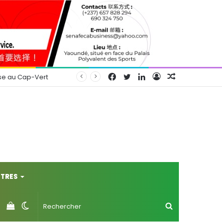
Facebook
Twitter
Linkedin
Connexion
Article
se au Cap-Vert
Aléatoire
TRES
Voir
Switch
Rechercher