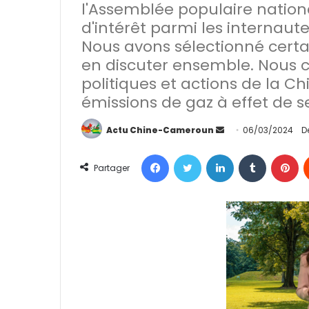
l'Assemblée populaire nation
d'intérêt parmi les internaut
Nous avons sélectionné certa
en discuter ensemble. Nous
politiques et actions de la C
émissions de gaz à effet de se
Actu Chine-Cameroun
E
06/03/2024
D
n
Facebook
Twitter
Linkedin
Tumblr
Pinterest
v
Partager
o
y
e
r
u
n
c
o