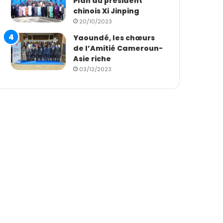
Plan du président
chinois Xi Jinping
20/10/2023
Yaoundé, les chœurs
de l’Amitié Cameroun-
Asie riche
03/12/2023