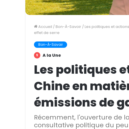
Accueil
/
Bon-À-Savoir
/
Les politiques et actio
effet de serre
Bon-À-Savoir
A la Une
Les politiques e
Chine en matièr
émissions de ga
Récemment, l'ouverture de la
consultative politique du peu