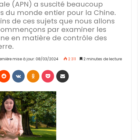
ale (APN) a suscité beaucoup
es du monde entier pour la Chine.
ins de ces sujets que nous allons
 commençons par examiner les
hine en matière de contrôle des
rre.
ernière mise à jour: 08/03/2024
2 311
2 minutes de lecture
Reddit
VKontakte
Odnoklassniki
Pocket
Partager par email