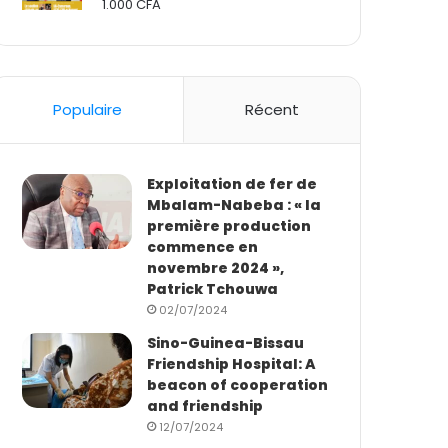
1.000
CFA
Rated
2.50
out
of 5
Populaire
Récent
Exploitation de fer de
Mbalam-Nabeba : « la
première production
commence en
novembre 2024 »,
Patrick Tchouwa
02/07/2024
Sino-Guinea-Bissau
Friendship Hospital: A
beacon of cooperation
and friendship
12/07/2024