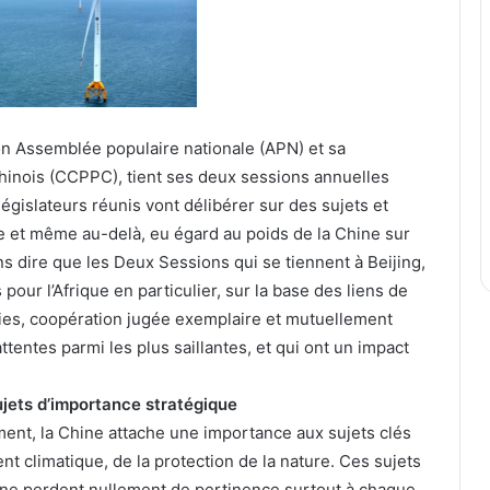
on Assemblée populaire nationale (APN) et sa
hinois (CCPPC), tient ses deux sessions annuelles
gislateurs réunis vont délibérer sur des sujets et
ne et même au-delà, eu égard au poids de la Chine sur
ns dire que les Deux Sessions qui se tiennent à Beijing,
s pour l’Afrique en particulier, sur la base des liens de
ties, coopération jugée exemplaire et mutuellement
entes parmi les plus saillantes, et qui ont un impact
jets d’importance stratégique
ent, la Chine attache une importance aux sujets clés
 climatique, de la protection de la nature. Ces sujets
 ne perdent nullement de pertinence surtout à chaque