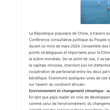
n
c
o
u
r
La République populaire de Chine, à travers s
r
Conférence consultative politique du Peuple c
i
e
durant ce mois de mars 2024. L’ensemble des lé
l
points stratégiques et importants pour la Chi
la scène mondiale. De ce point de vue, il va sa
la capitale chinoise, charrient son lot d’attente
coopération de partenariat entre les deux par
bénéfique. Examinons quelques-unes de ces att
sur l’avenir du continent africain.
Environnement et changement climatique : su
En tant que pays leader en voie de développem
comme celui de l’environnement, du changement
constituent des préoccupations mondiales, ils