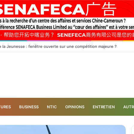
nt olympique sur le continent africain approche à grands pas…
TURES
BUSINESS
NTIC
OPINIONS
ENTRETIEN
AUTR