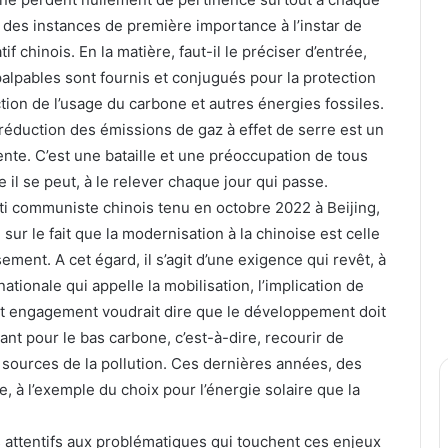
r des instances de première importance à l’instar de
f chinois. En la matière, faut-il le préciser d’entrée,
palpables sont fournis et conjugués pour la protection
ction de l’usage du carbone et autres énergies fossiles.
réduction des émissions de gaz à effet de serre est un
ente. C’est une bataille et une préoccupation de tous
 il se peut, à le relever chaque jour qui passe.
rti communiste chinois tenu en octobre 2022 à Beijing,
sur le fait que la modernisation à la chinoise est celle
ent. A cet égard, il s’agit d’une exigence qui revêt, à
tionale qui appelle la mobilisation, l’implication de
et engagement voudrait dire que le développement doit
yant pour le bas carbone, c’est-à-dire, recourir de
 sources de la pollution. Ces dernières années, des
, à l’exemple du choix pour l’énergie solaire que la
ès attentifs aux problématiques qui touchent ces enjeux