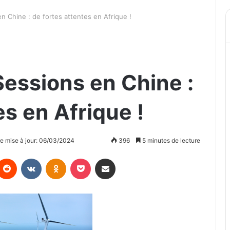
 Chine : de fortes attentes en Afrique !
essions en Chine :
es en Afrique !
e mise à jour: 06/03/2024
396
5 minutes de lecture
Reddit
VKontakte
Odnoklassniki
Pocket
Partager par email