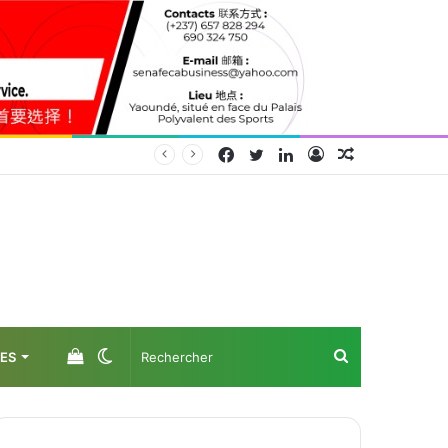
Facebook
Twitter
Linkedin
Connexion
Article
Aléatoire
Voir
Switch
Rechercher
ES
votre
skin