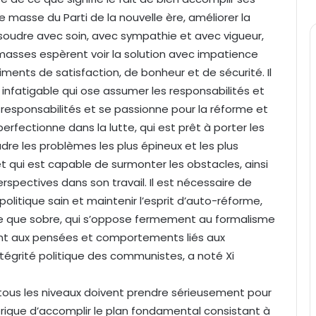
de masse du Parti de la nouvelle ère, améliorer la
ésoudre avec soin, avec sympathie et avec vigueur,
 masses espèrent voir la solution avec impatience
iments de satisfaction, de bonheur et de sécurité. Il
fatigable qui ose assumer les responsabilités et
responsabilités et se passionne pour la réforme et
 perfectionne dans la lutte, qui est prêt à porter les
dre les problèmes les plus épineux et les plus
et qui est capable de surmonter les obstacles, ainsi
rspectives dans son travail. Il est nécessaire de
litique sain et maintenir l’esprit d’auto-réforme,
te que sobre, qui s’oppose fermement au formalisme
ent aux pensées et comportements liés aux
’intégrité politique des communistes, a noté Xi
 à tous les niveaux doivent prendre sérieusement pour
storique d’accomplir le plan fondamental consistant à