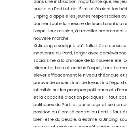
dans une instruction importante que, les je
cause du Parti et de l’État et étaient les hér
Jinping a appelé les jeunes responsables a
donner toute la mesure de leurs talents à re
l’esprit leur mission, à travailler ardemment 
nouvelle marche.
Xi Jinping a souligné qu’il fallait être consc
innovante du Parti, forger avec persévéranc
socialisme à la chinoise de la nouvelle ère, 
alimenter bien et enrichir l’esprit, tenir fer
élever efficacement le niveau théorique et p
preuve de sincérité et de loyauté à l’égard 
inflexible sur les principes politiques et d’
et la capacité d’action politiques. Il faut ob
politiques du Parti et parler, agir et se com
position du Comité central du Parti. Il faut 
bien-être du peuple, a estimé Xi Jinping, soul
premier et avoir une compréhension correcte