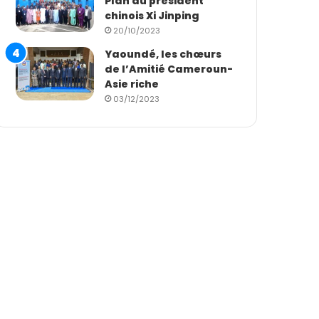
Plan du président
chinois Xi Jinping
20/10/2023
Yaoundé, les chœurs
de l’Amitié Cameroun-
Asie riche
03/12/2023