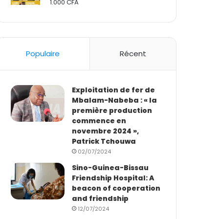
1.000
CFA
Rated
2.50
out
of 5
Populaire
Récent
Exploitation de fer de
Mbalam-Nabeba : « la
première production
commence en
novembre 2024 »,
Patrick Tchouwa
02/07/2024
Sino-Guinea-Bissau
Friendship Hospital: A
beacon of cooperation
and friendship
12/07/2024