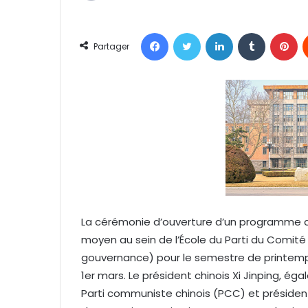
n
v
Facebook
Twitter
Linkedin
Tumblr
Pinterest
o
Partager
y
e
r
u
n
c
o
u
r
r
La cérémonie d’ouverture d’un programme d
i
moyen au sein de l’École du Parti du Comit
e
l
gouvernance) pour le semestre de printemp
1er mars. Le président chinois Xi Jinping, é
Parti communiste chinois (PCC) et président