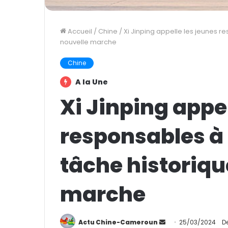
Accueil
/
Chine
/
Xi Jinping appelle les jeunes r
nouvelle marche
Chine
A la Une
Xi Jinping appel
responsables à 
tâche historiqu
marche
Actu Chine-Cameroun
E
25/03/2024
D