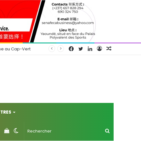
Facebook
Twitter
Linkedin
Connexion
Article
se au Cap-Vert
Aléatoire
TRES
Voir
Switch
Rechercher