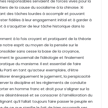
unes responsables servaient de forces vives pour la
itiers de la cause du socialisme à la chinoise. Xi
yant des tâches lourdes à accomplir et pouvant
ster fidèles à leur engagement initial et à garder à
et à s’acquitter de leur tâche historique dans la
iemment à la fois croyant et pratiquant de la théorie
e notre esprit au moyen de la pensée sur le
consolider sans cesse la base de la croyance,
mement le gouvernail de l’idéologie et finalement
ratique du marxisme. Il est essentiel de faire
du Parti en tant qu’acteur exemplaire, d’être
améliorer énergiquement le jugement, la perspicacité
server la discipline et les règlements de conduite
porter en homme franc et droit pour s’aligner sur la
être désintéressé et se consacrer à l’amélioration du
ignant qu’il fallait toujours faire passer le peuple en
 de ce que signifie le fait de bien accomplir ses