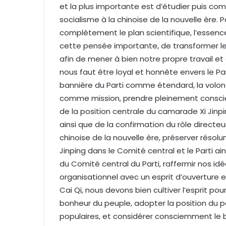
et la plus importante est d’étudier puis com
socialisme à la chinoise de la nouvelle ère. Po
complètement le plan scientifique, l’essen
cette pensée importante, de transformer les
afin de mener à bien notre propre travail e
nous faut être loyal et honnête envers le Par
bannière du Parti comme étendard, la volont
comme mission, prendre pleinement conscienc
de la position centrale du camarade Xi Jinp
ainsi que de la confirmation du rôle directeu
chinoise de la nouvelle ère, préserver résolu
Jinping dans le Comité central et le Parti ains
du Comité central du Parti, raffermir nos id
organisationnel avec un esprit d’ouverture 
Cai Qi, nous devons bien cultiver l’esprit po
bonheur du peuple, adopter la position du 
populaires, et considérer consciemment le