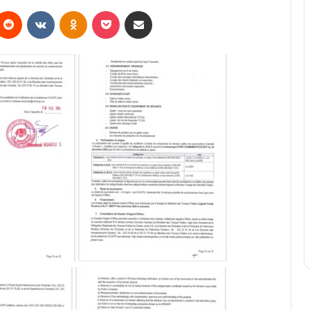
Reddit
VKontakte
Odnoklassniki
Pocket
Partager par email