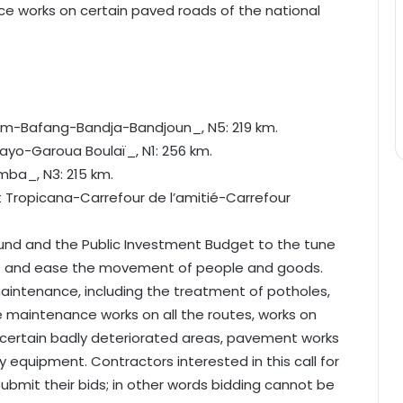
ce works on certain paved roads of the national
-Bafang-Bandja-Bandjoun_, N5: 219 km.
ayo-Garoua Boulaï_, N1: 256 km.
ba_, N3: 215 km.
Tropicana-Carrefour de l’amitié-Carrefour
Fund and the Public Investment Budget to the tune
e-lift and ease the movement of people and goods.
maintenance, including the treatment of potholes,
 maintenance works on all the routes, works on
of certain badly deteriorated areas, pavement works
ty equipment. Contractors interested in this call for
bmit their bids; in other words bidding cannot be