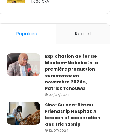
1.000
CFA
Rated
2.50
out
of 5
Populaire
Récent
Exploitation de fer de
Mbalam-Nabeba : « la
première production
commence en
novembre 2024 »,
Patrick Tchouwa
02/07/2024
Sino-Guinea-Bissau
Friendship Hospital: A
beacon of cooperation
and friendship
12/07/2024