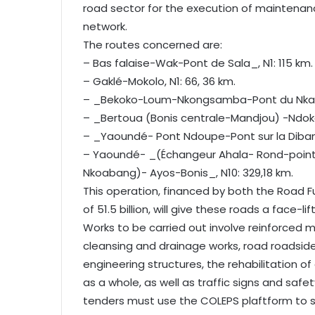
road sector for the execution of maintenan
network.
The routes concerned are:
– Bas falaise-Wak-Pont de Sala_, N1: 115 km.
– Gaklé-Mokolo, N1: 66, 36 km.
– _Bekoko-Loum-Nkongsamba-Pont du Nkam
– _Bertoua (Bonis centrale-Mandjou) -Ndok
– _Yaoundé- Pont Ndoupe-Pont sur la Dibam
– Yaoundé- _(Échangeur Ahala- Rond-point 
Nkoabang)- Ayos-Bonis_, N10: 329,18 km.
This operation, financed by both the Road 
of 51.5 billion, will give these roads a fac
Works to be carried out involve reinforced 
cleansing and drainage works, road roadside
engineering structures, the rehabilitation 
as a whole, as well as traffic signs and safe
tenders must use the COLEPS plaftform to su