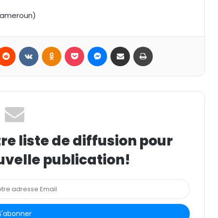
 Cameroun)
Reddit
VKontakte
Odnoklassniki
Pocket
Messenger
Partager par email
Imprimer
e liste de diffusion pour
uvelle publication!