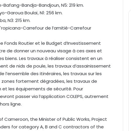
afang-Bandja-Bandjoun, N5: 219 km.
o-Garoua Boulaï, N1: 256 km.
a, N3: 215 km.
ropicana-Carrefour de l’amitié-Carrefour
gne Fonds Routier et le Budget d’Investissement
ettre de donner un nouveau visage à ces axes et
es biens. Les travaux à réaliser consistent en un
ent de nids de poule, les travaux d’assainissement
 l’ensemble des itinéraires, les travaux sur les
nes zones fortement dégradées, les travaux de
n et les équipements de sécurité. Pour
devront passer via l’application COLEPS, autrement
hors ligne.
of Cameroon, the Minister of Public Works, Project
nders for category A, B and C contractors of the