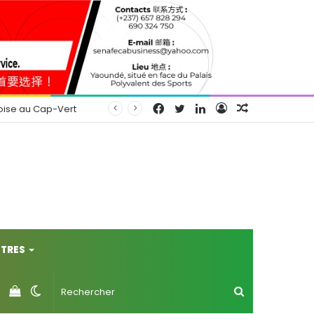
Facebook
Twitter
Linkedin
Connexion
Article
oise au Cap-Vert
Aléatoire
TRES
Voir
Switch
Rechercher