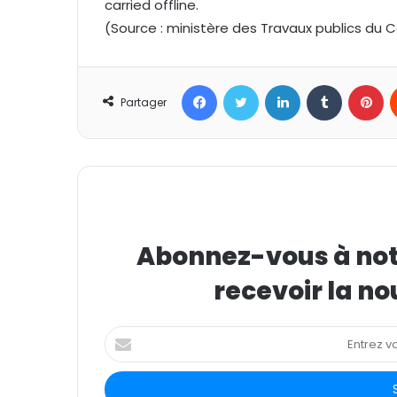
carried offline.
(Source : ministère des Travaux publics du
Facebook
Twitter
Linkedin
Tumblr
Pinterest
Partager
Abonnez-vous à notr
recevoir la no
E
n
t
r