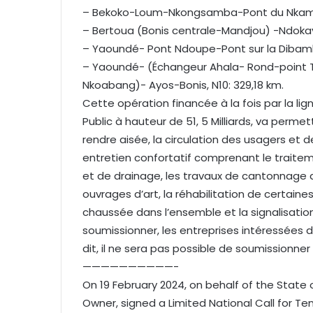
– Bekoko-Loum-Nkongsamba-Pont du Nkam-B
– Bertoua (Bonis centrale-Mandjou) -Ndokay
– Yaoundé- Pont Ndoupe-Pont sur la Dibamb
– Yaoundé- (Échangeur Ahala- Rond-point T
Nkoabang)- Ayos-Bonis, N10: 329,18 km.
Cette opération financée à la fois par la li
Public à hauteur de 51, 5 Milliards, va perm
rendre aisée, la circulation des usagers et d
entretien confortatif comprenant le traitem
et de drainage, les travaux de cantonnage de
ouvrages d’art, la réhabilitation de certai
chaussée dans l’ensemble et la signalisatio
soumissionner, les entreprises intéressées 
dit, il ne sera pas possible de soumissionner 
——————————-
On 19 February 2024, on behalf of the State 
Owner, signed a Limited National Call for Te