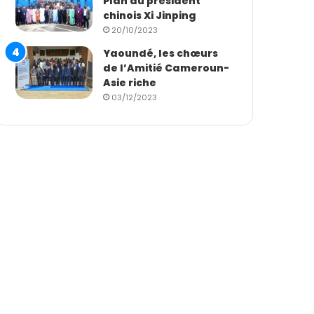
Plan du président
chinois Xi Jinping
20/10/2023
Yaoundé, les chœurs
de l’Amitié Cameroun-
Asie riche
03/12/2023