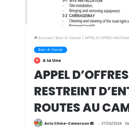
Accueil
/
Bon-À-Savoir
/
APPEL D’OFFRES NATION
Bon-À-Savoir
A la Une
APPEL D’OFFRE
RESTREINT D’EN
ROUTES AU CA
Actu Chine-Cameroun
E
27/03/2024
De