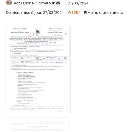
Actu Chine-Cameroun
E
27/03/2024
n
Dernière mise à jour: 27/03/2024
1 252
Moins d’une minute
v
o
y
e
r
u
n
c
o
u
r
r
i
e
l