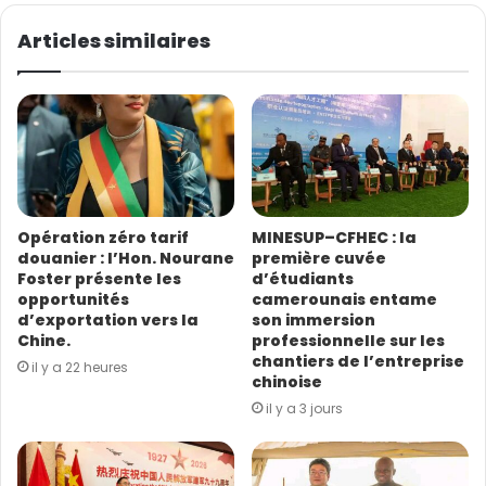
v
o
Articles similaires
t
r
e
a
d
r
e
s
Opération zéro tarif
MINESUP–CFHEC : la
s
douanier : l’Hon. Nourane
première cuvée
e
Foster présente les
d’étudiants
E
opportunités
camerounais entame
m
d’exportation vers la
son immersion
a
Chine.
professionnelle sur les
i
chantiers de l’entreprise
il y a 22 heures
l
chinoise
il y a 3 jours