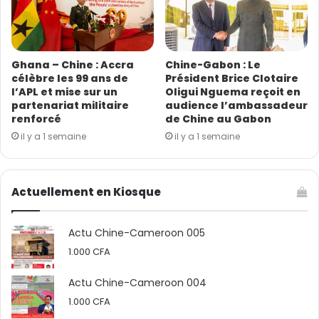
Ghana – Chine : Accra
Chine-Gabon : Le
célèbre les 99 ans de
Président Brice Clotaire
l’APL et mise sur un
Oligui Nguema reçoit en
partenariat militaire
audience l’ambassadeur
renforcé
de Chine au Gabon
il y a 1 semaine
il y a 1 semaine
Actuellement en Kiosque
Actu Chine-Cameroon 005
1.000
CFA
Actu Chine-Cameroon 004
1.000
CFA