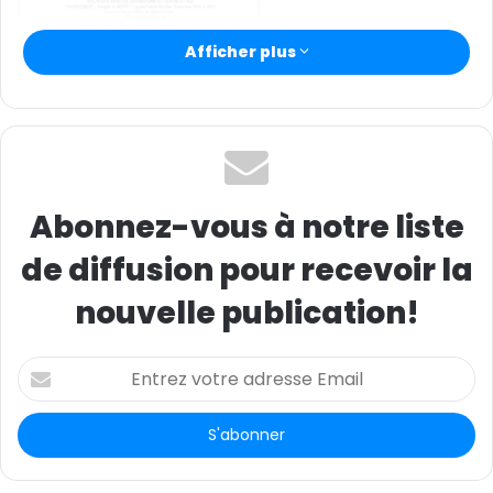
Afficher plus
Abonnez-vous à notre liste
de diffusion pour recevoir la
nouvelle publication!
E
n
t
r
e
z