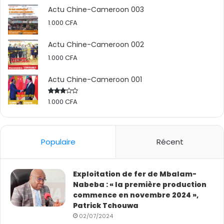
Actu Chine-Cameroon 003
1.000
CFA
Actu Chine-Cameroon 002
1.000
CFA
Actu Chine-Cameroon 001
1.000
CFA
Rated
2.50
out
of 5
Populaire
Récent
Exploitation de fer de Mbalam-
Nabeba : « la première production
commence en novembre 2024 »,
Patrick Tchouwa
02/07/2024