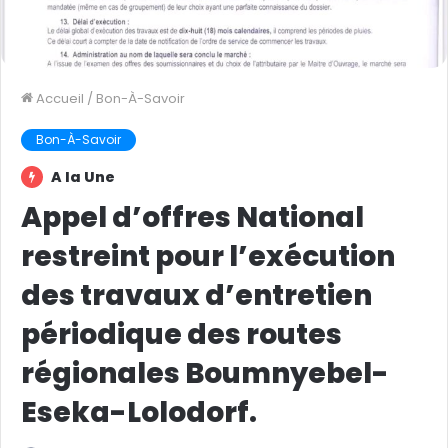
Accueil
/
Bon-À-Savoir
Bon-À-Savoir
A la Une
Appel d’offres National
restreint pour l’exécution
des travaux d’entretien
périodique des routes
régionales Boumnyebel-
Eseka-Lolodorf.