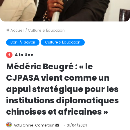
Accueil
/
Culture & Éducation
Bon-À-Savoir
Culture & Éducation
A la Une
Médéric Beugré : « le
CJPASA vient comme un
appui stratégique pour les
institutions diplomatiques
chinoises et africaines »
Actu Chine-Cameroun
E
01/04/2024