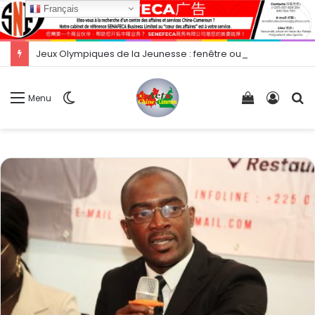
Français
Jeux Olympiques de la Jeunesse : fenêtre ouverte sur une compétition majeure ?
Switch
Voir
Conne
R
Menu
skin
votre
panier