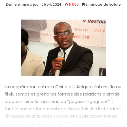
n
Dernière mise à jour: 01/04/2024
11 595
3 minutes de lecture
v
o
y
e
r
u
n
c
o
u
r
r
La coopération entre la Chine et l’Afrique s’intensifie au
i
fil du temps et prend les formes des relations d’amitié
e
arborant ainsi le manteau du ‘‘gagnant-gagnant’’. Il
l
faut la consolider davantage. De ce fait, les institutions
chinoises et africaines y travaillent collectivement et
mutuellement au quotidien. Prenant conscience de