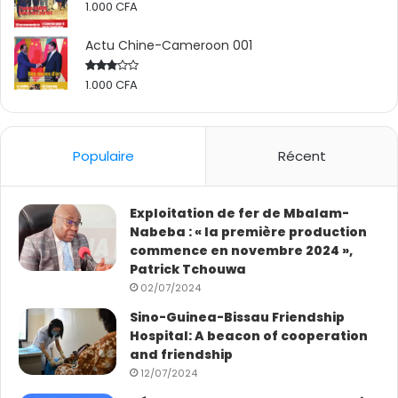
1.000
CFA
Actu Chine-Cameroon 001
1.000
CFA
Rated
2.50
out
of 5
Populaire
Récent
Exploitation de fer de Mbalam-
Nabeba : « la première production
commence en novembre 2024 »,
Patrick Tchouwa
02/07/2024
Sino-Guinea-Bissau Friendship
Hospital: A beacon of cooperation
and friendship
12/07/2024