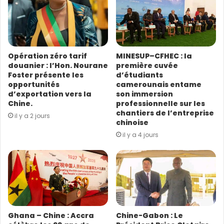
a
d
r
e
s
Opération zéro tarif
MINESUP–CFHEC : la
s
douanier : l’Hon. Nourane
première cuvée
e
Foster présente les
d’étudiants
E
opportunités
camerounais entame
m
d’exportation vers la
son immersion
a
Chine.
professionnelle sur les
i
chantiers de l’entreprise
il y a 2 jours
l
chinoise
il y a 4 jours
Ghana – Chine : Accra
Chine-Gabon : Le