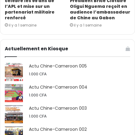
célèbre les 99 ans de
Président Brice Clotaire
l’APL et mise sur un
Oligui Nguema reçoit en
partenariat militaire
audience l’ambassadeur
renforcé
de Chine au Gabon
il y a 1 semaine
il y a 1 semaine
Actuellement en Kiosque
Actu Chine-Cameroon 005
1.000
CFA
Actu Chine-Cameroon 004
1.000
CFA
Actu Chine-Cameroon 003
1.000
CFA
Actu Chine-Cameroon 002