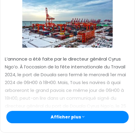
r
u
n
c
o
u
r
r
L’annonce a été faite par le directeur général Cyrus
i
Ngo’o. À l’occasion de la fête internationale du Travail
e
2024, le port de Douala sera fermé le mercredi 1er mai
l
2024 de 06H00 à 18H00. Mais, Tous les navires à quai
arboreront le grand pavois ce même jour de 06H00 à
18H00, peut-on lire dans un communiqué signé du
directeur général du port de Douala Cyrus Ngo’o, le 25
avril 2024.
Afficher plus
Pour ce qui est de la sécurité à assurer au port lors de