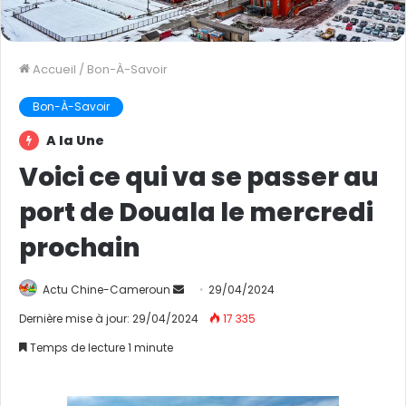
Accueil
/
Bon-À-Savoir
Bon-À-Savoir
A la Une
Voici ce qui va se passer au
port de Douala le mercredi
prochain
Actu Chine-Cameroun
E
29/04/2024
n
Dernière mise à jour: 29/04/2024
17 335
v
Temps de lecture 1 minute
o
y
e