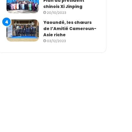
Plan du président
chinois Xi Jinping
20/10/2023
Yaoundé, les chœurs
de l’Amitié Cameroun-
Asie riche
03/12/2023