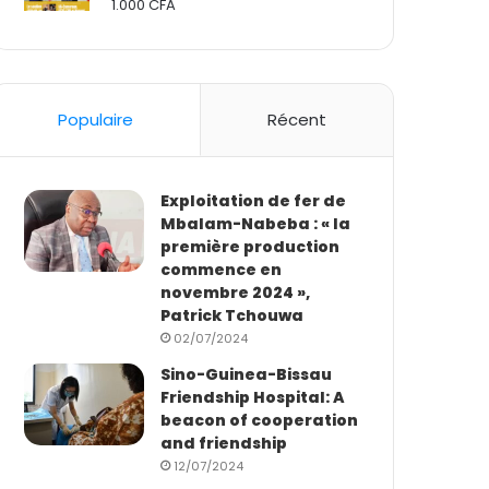
1.000
CFA
Rated
2.50
out
of 5
Populaire
Récent
Exploitation de fer de
Mbalam-Nabeba : « la
première production
commence en
novembre 2024 »,
Patrick Tchouwa
02/07/2024
Sino-Guinea-Bissau
Friendship Hospital: A
beacon of cooperation
and friendship
12/07/2024