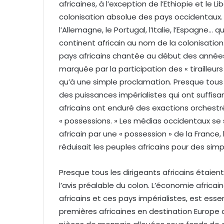
africaines, à l’exception de l’Ethiopie et le
colonisation absolue des pays occidentaux. I
l’Allemagne, le Portugal, l’Italie, l’Espagne…
continent africain au nom de la colonisation
pays africains chantée au début des année
marquée par la participation des « tirailleur
qu’à une simple proclamation. Presque tous le
des puissances impérialistes qui ont suffis
africains ont enduré des exactions orchestr
« possessions. » Les médias occidentaux se
africain par une « possession » de la France, l’
réduisait les peuples africains pour des sim
Presque tous les dirigeants africains étaient
l’avis préalable du colon. L’économie africa
africains et ces pays impérialistes, est ess
premières africaines en destination Europe c