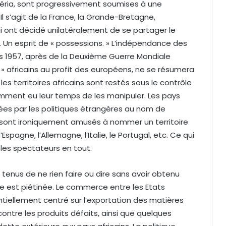
 Libéria, sont progressivement soumises à une
l s’agit de la France, la Grande-Bretagne,
 qui ont décidé unilatéralement de se partager le
. Un esprit de « possessions. » L’indépendance des
s 1957, après de la Deuxième Guerre Mondiale
s » africains au profit des européens, ne se résumera
s territoires africains sont restés sous le contrôle
amment eu leur temps de les manipuler. Les pays
ées par les politiques étrangères au nom de
 sont ironiquement amusés à nommer un territoire
Espagne, l’Allemagne, l’Italie, le Portugal, etc. Ce qui
ples spectateurs en tout.
 tenus de ne rien faire ou dire sans avoir obtenu
ine est piétinée. Le commerce entre les Etats
entiellement centré sur l’exportation des matières
ontre les produits défaits, ainsi que quelques