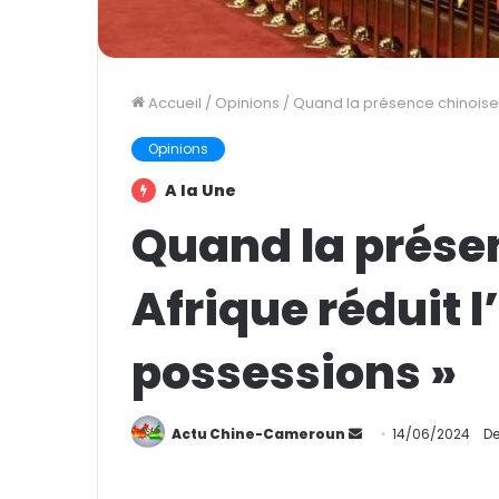
Accueil
/
Opinions
/
Quand la présence chinoise e
Opinions
A la Une
Quand la prése
Afrique réduit l
possessions »
Actu Chine-Cameroun
E
14/06/2024
De
n
v