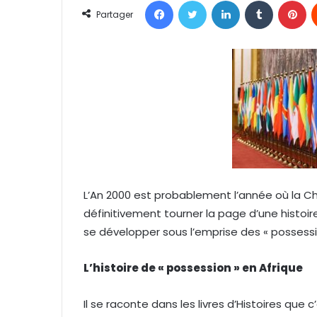
Facebook
Twitter
Linkedin
Tumblr
Pinterest
o
Partager
y
e
r
u
n
c
o
u
r
r
L’An 2000 est probablement l’année où la Chin
i
définitivement tourner la page d’une histoir
e
l
se développer sous l’emprise des « possessi
L’histoire de « possession » en Afrique
Il se raconte dans les livres d’Histoires que