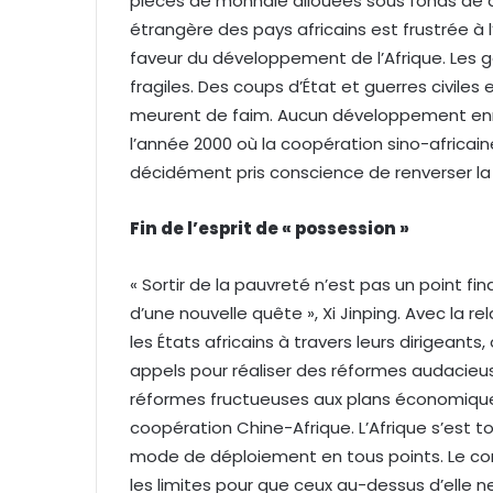
pièces de monnaie allouées sous fonds de de
étrangère des pays africains est frustrée à l
faveur du développement de l’Afrique. Les 
fragiles. Des coups d’État et guerres civiles
meurent de faim. Aucun développement enregi
l’année 2000 où la coopération sino-africaine
décidément pris conscience de renverser la t
Fin de l’esprit de « possession »
« Sortir de la pauvreté n’est pas un point fin
d’une nouvelle quête », Xi Jinping. Avec la r
les États africains à travers leurs dirigeant
appels pour réaliser des réformes audacieuses
réformes fructueuses aux plans économique, p
coopération Chine-Afrique. L’Afrique s’est 
mode de déploiement en tous points. Le con
les limites pour que ceux au-dessus d’elle ne l