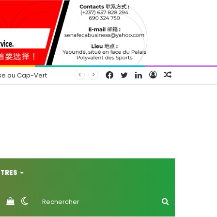
Facebook
Twitter
Linkedin
Connexion
Article
se au Cap-Vert
Aléatoire
TRES
Voir
Switch
Rechercher