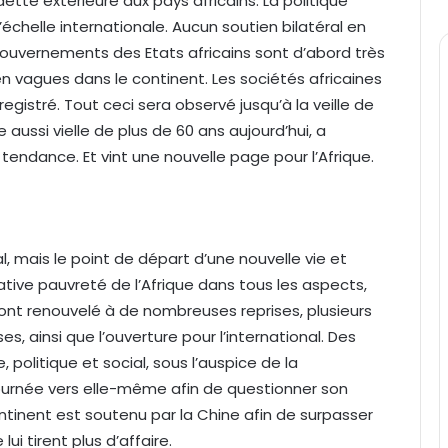
tte extérieure aux pays africains. La politique
’échelle internationale. Aucun soutien bilatéral en
gouvernements des Etats africains sont d’abord très
 en vagues dans le continent. Les sociétés africaines
stré. Tout ceci sera observé jusqu’à la veille de
 aussi vielle de plus de 60 ans aujourd’hui, a
endance. Et vint une nouvelle page pour l’Afrique.
al, mais le point de départ d’une nouvelle vie et
elative pauvreté de l’Afrique dans tous les aspects,
s, ont renouvelé à de nombreuses reprises, plusieurs
, ainsi que l’ouverture pour l’international. Des
olitique et social, sous l’auspice de la
tournée vers elle-même afin de questionner son
tinent est soutenu par la Chine afin de surpasser
ui tirent plus d’affaire.