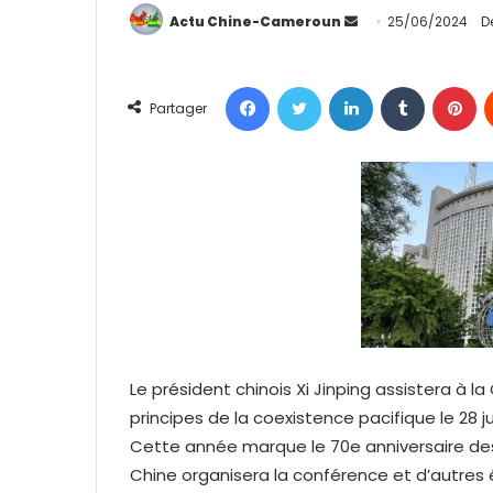
Actu Chine-Cameroun
E
25/06/2024
D
n
v
Facebook
Twitter
Linkedin
Tumblr
Pinterest
o
Partager
y
e
r
u
n
c
o
u
r
r
Le président chinois Xi Jinping assistera à 
i
principes de la coexistence pacifique le 28 j
e
l
Cette année marque le 70e anniversaire des 
Chine organisera la conférence et d’autre