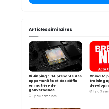
e
z
v
o
t
Articles similaires
r
e
a
d
r
e
s
s
e
E
Xi Jinping : l’IA présente des
China to p
opportunités et des défis
training o
m
en matière de
developin
a
gouvernance
i
il y a 3 se
il y a 3 semaines
l