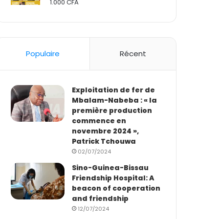
1.000
CFA
Rated
2.50
out
of 5
Populaire
Récent
Exploitation de fer de
Mbalam-Nabeba : « la
première production
commence en
novembre 2024 »,
Patrick Tchouwa
02/07/2024
Sino-Guinea-Bissau
Friendship Hospital: A
beacon of cooperation
and friendship
12/07/2024