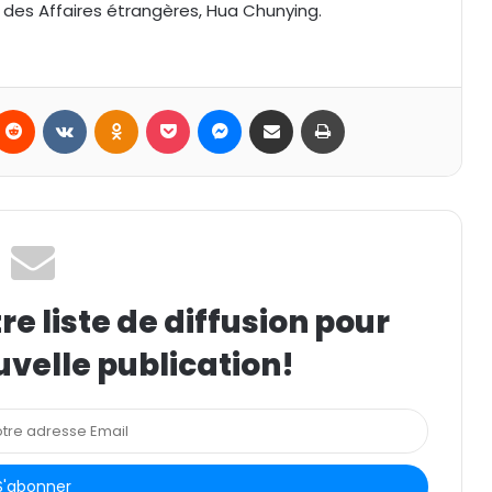
 des Affaires étrangères, Hua Chunying.
Reddit
VKontakte
Odnoklassniki
Pocket
Messenger
Partager par email
Imprimer
e liste de diffusion pour
uvelle publication!