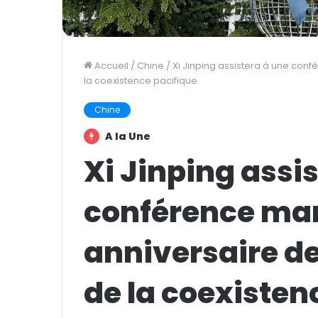
Accueil
/
Chine
/
Xi Jinping assistera à une con
la coexistence pacifique
Chine
A la Une
Xi Jinping assi
conférence mar
anniversaire de
de la coexisten