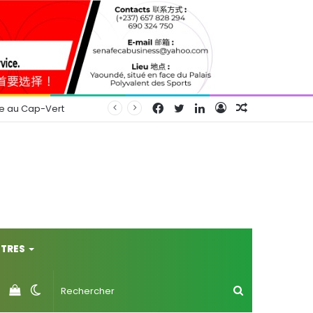
Facebook
Twitter
Linkedin
Connexion
Article
se au Cap-Vert
Aléatoire
TRES
Voir
Switch
Rechercher