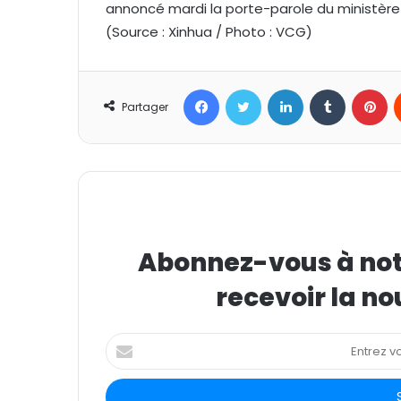
annoncé mardi la porte-parole du ministère
(Source : Xinhua / Photo : VCG)
Facebook
Twitter
Linkedin
Tumblr
Pinterest
Partager
Abonnez-vous à notr
recevoir la no
E
n
t
r