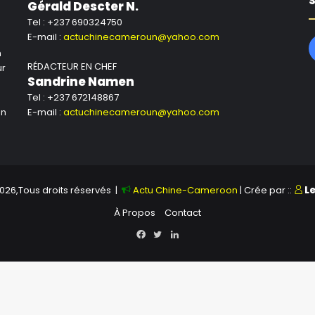
S
Gérald Descter N.
Tel : +237 690324750
E-mail :
actuchinecameroun@yahoo.com
n
RÉDACTEUR EN CHEF
ur
Sandrine Namen
Tel : +237 672148867
un
E-mail :
actuchinecameroun@yahoo.com
026,Tous droits réservés |
Actu Chine-Cameroon
| Crée par ::
L
À Propos
Contact
Facebook
Twitter
Linkedin