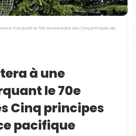
férence marquant le 70e anniversaire des Cinq principes de
stera à une
quant le 70e
s Cinq principes
ce pacifique