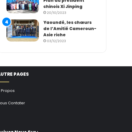
Plan du président
chinois Xi Jinping
20/10/2023
Yaoundé, les chœurs
de l’Amitié Cameroun-
Asie riche
03/12/2023
AUTRE PAGES
 Propos
ous Contater