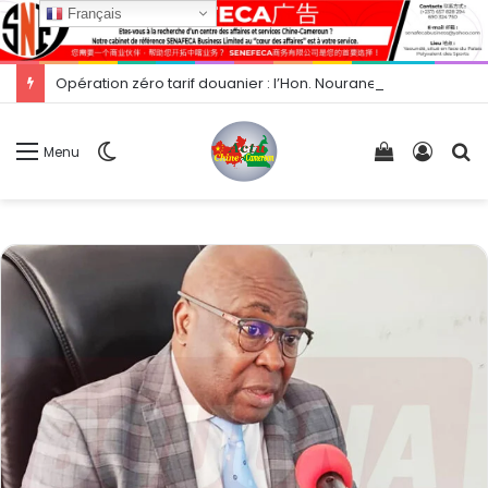
Français
Opération zéro tarif douanier : l’Hon. Nourane Foster présente les opportunités d’exportation vers la Chine.
Switch
Voir
Conne
R
Menu
skin
votre
panier