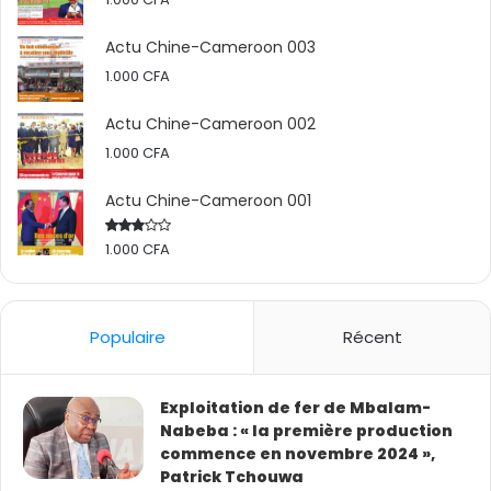
d’exploitation de fer de Mbalam-Nabeba entre le
Actu Chine-Cameroon 003
Congo et le Cameroun, Patrick Tchouwa, le directeur
1.000
CFA
de l’administration et des affaires publiques de
Bestway Finance Ltd, au micro de la CRTV-Radio.
Actu Chine-Cameroon 002
1.000
CFA
Actu Chine-Cameroon 001
1.000
CFA
Rated
2.50
out
of 5
Populaire
Récent
Exploitation de fer de Mbalam-
Nabeba : « la première production
commence en novembre 2024 »,
Patrick Tchouwa