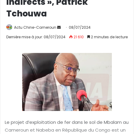
indirects », Patrick
Tchouwa
Actu Chine-Cameroun
E
08/07/2024
n
Dernière mise à jour: 08/07/2024
21 610
2 minutes de lecture
v
o
y
e
r
u
n
c
o
u
r
r
Le projet d’exploitation de fer dans le sol de Mbalam au
i
Cameroun et Nabeba en République du Congo est un