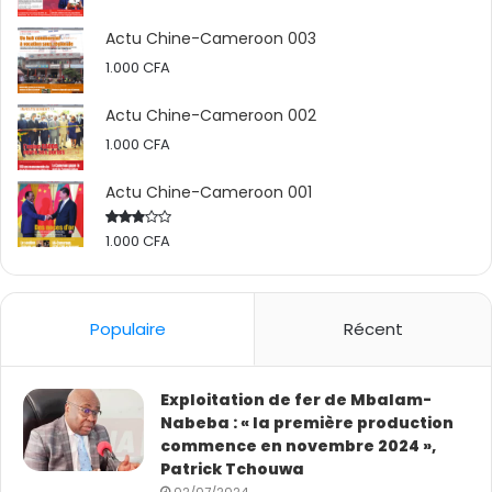
Actu Chine-Cameroon 003
1.000
CFA
Actu Chine-Cameroon 002
1.000
CFA
Actu Chine-Cameroon 001
1.000
CFA
Rated
2.50
out
of 5
Populaire
Récent
Exploitation de fer de Mbalam-
Nabeba : « la première production
commence en novembre 2024 »,
Patrick Tchouwa
02/07/2024