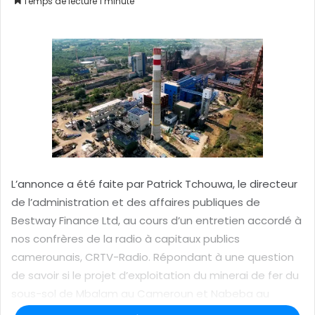
Temps de lecture 1 minute
o
y
e
r
u
n
c
o
u
r
r
L’annonce a été faite par Patrick Tchouwa, le directeur
i
de l’administration et des affaires publiques de
e
Bestway Finance Ltd, au cours d’un entretien accordé à
l
nos confrères de la radio à capitaux publics
camerounais, CRTV-Radio. Répondant à une question
de savoir si le projet d’exploitation du minerai de fer du
sous-sol de Mbalam au Cameroun et Nabeba au
Congo pourra réellement aider à développer la