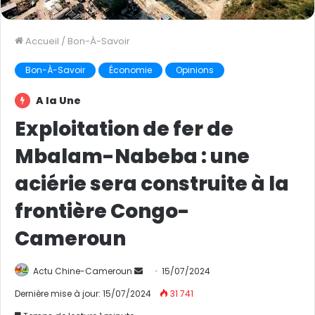
Accueil
/
Bon-À-Savoir
Bon-À-Savoir
Économie
Opinions
A la Une
Exploitation de fer de
Mbalam-Nabeba : une
aciérie sera construite à la
frontière Congo-
Cameroun
Actu Chine-Cameroun
E
15/07/2024
n
Dernière mise à jour: 15/07/2024
31 741
v