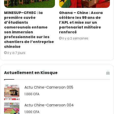
MINESUP–CFHEC : la
Ghana – Chine : Accra
première cuvée
célèbre les 99 ans de
d’étudiants
l’APL et mise sur un
camerounais entame
partenariat militaire
son immersion
renforcé
professionnelle sur les
il y a 2 semaines
chantiers de l’entreprise
chinoise
il y a 7 jours
Actuellement en Kiosque
Actu Chine-Cameroon 005
1.000
CFA
Actu Chine-Cameroon 004
1.000
CFA