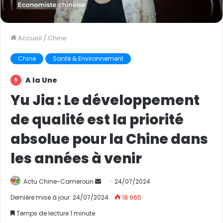
Accueil
/
Chine
Chine
Santé & Environnement
A la Une
Yu Jia : Le développement
de qualité est la priorité
absolue pour la Chine dans
les années à venir
Actu Chine-Cameroun
E
24/07/2024
n
Dernière mise à jour: 24/07/2024
18 965
v
Temps de lecture 1 minute
o