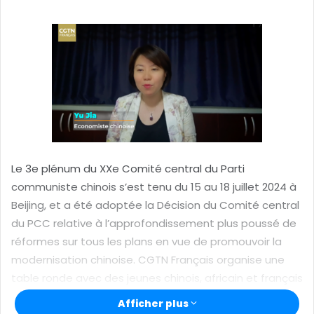
y
e
r
u
n
c
o
u
r
r
Le 3e plénum du XXe Comité central du Parti
i
communiste chinois s’est tenu du 15 au 18 juillet 2024 à
e
Beijing, et a été adoptée la Décision du Comité central
l
du PCC relative à l’approfondissement plus poussé de
réformes sur tous les plans en vue de promouvoir la
modernisation chinoise. CGTN Français organise une
table ronde avec des jeunes chinois, africain et français
pour décrypter les orientations de cette grande
Afficher plus