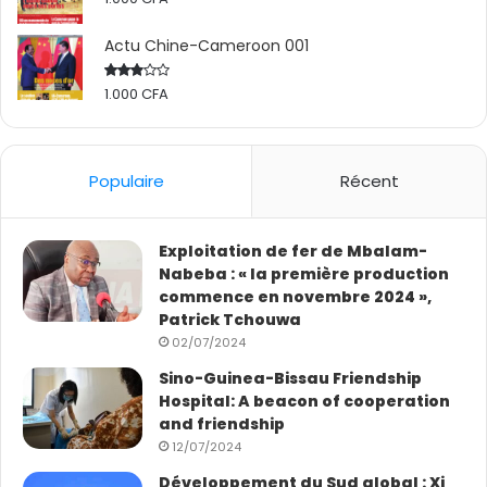
Actu Chine-Cameroon 001
1.000
CFA
Rated
2.50
out
of 5
Populaire
Récent
Exploitation de fer de Mbalam-
Nabeba : « la première production
commence en novembre 2024 »,
Patrick Tchouwa
02/07/2024
Sino-Guinea-Bissau Friendship
Hospital: A beacon of cooperation
and friendship
12/07/2024
Développement du Sud global : Xi