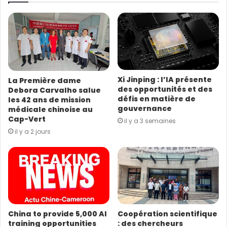
r
e
a
d
r
e
s
Xi Jinping : l’IA présente
La Première dame
s
des opportunités et des
Debora Carvalho salue
e
défis en matière de
les 42 ans de mission
E
gouvernance
médicale chinoise au
m
Cap-Vert
il y a 3 semaines
a
il y a 2 jours
i
l
China to provide 5,000 AI
Coopération scientifique
training opportunities
: des chercheurs