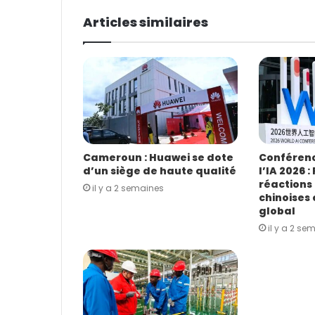
t
Articles similaires
r
e
a
d
r
e
s
s
e
E
Cameroun : Huawei se dote
Conférenc
d’un siège de haute qualité
l’IA 2026 :
m
réactions
a
il y a 2 semaines
chinoises
i
global
l
il y a 2 se