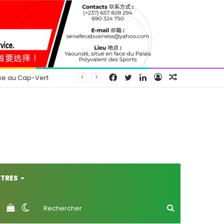
Facebook
Twitter
Linkedin
Connexion
Article
se au Cap-Vert
Aléatoire
TRES
Voir
Switch
Rechercher