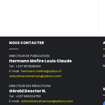
NOUS CONTACTER
DIRECTEUR DE PUBLICATION
À
Hermann Mefire Louis Claude
N
Tel : +237 657828294
E-mail :
hermann.mefire@yahoo.fr
actuchinecameroun@yahoo.com
DIRECTEUR DES RÉDACTIONS
S
Gérald Descter N.
Tel : +237 690324750
E-mail :
actuchinecameroun@yahoo.com