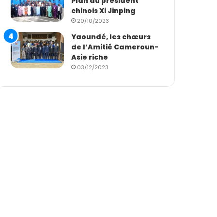
Plan du président
chinois Xi Jinping
20/10/2023
Yaoundé, les chœurs
de l’Amitié Cameroun-
Asie riche
03/12/2023