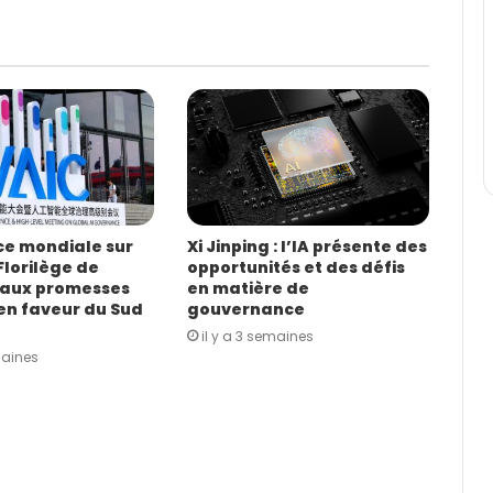
e mondiale sur
Xi Jinping : l’IA présente des
 Florilège de
opportunités et des défis
 aux promesses
en matière de
 en faveur du Sud
gouvernance
il y a 3 semaines
maines