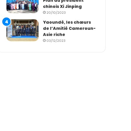
Plan du président
chinois Xi Jinping
20/10/2023
Yaoundé, les chœurs
de l’Amitié Cameroun-
Asie riche
03/12/2023