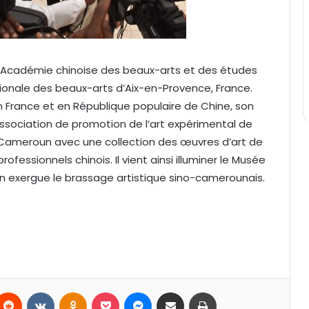
l’Académie chinoise des beaux-arts et des études
tionale des beaux-arts d’Aix-en-Provence, France.
n France et en République populaire de Chine, son
’Association de promotion de l’art expérimental de
 Cameroun avec une collection des œuvres d’art de
fessionnels chinois. Il vient ainsi illuminer le Musée
 exergue le brassage artistique sino-camerounais.
Reddit
VKontakte
Odnoklassniki
Pocket
Messenger
Partager par email
Imprimer