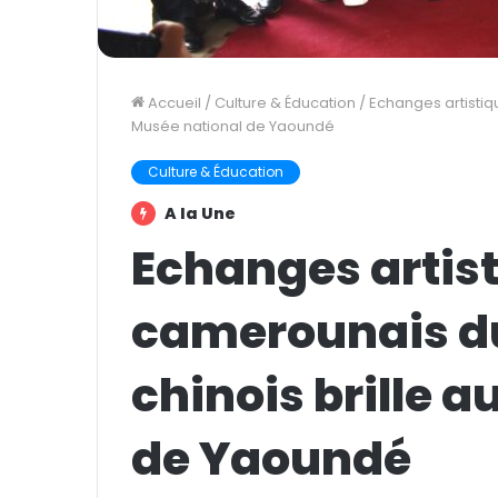
Accueil
/
Culture & Éducation
/
Echanges artistiqu
Musée national de Yaoundé
Culture & Éducation
A la Une
Echanges artisti
camerounais du
chinois brille 
de Yaoundé