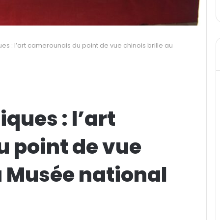
es : l’art camerounais du point de vue chinois brille au
ques : l’art
 point de vue
au Musée national