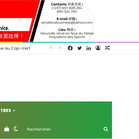
Facebook
Twitter
Linkedin
Connexion
Article
se au Cap-Vert
Aléatoire
TRES
Voir
Switch
Rechercher