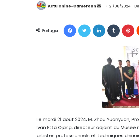
Actu Chine-Cameroun
E
21/08/2024
De
n
v
Facebook
Twitter
Linkedin
Tumblr
Pinterest
o
Partager
y
e
r
u
n
c
o
u
r
r
i
e
Le mardi 21 août 2024, M. Zhou Yuanyuan, Pro
l
Ivan Etta Ojang, directeur adjoint du Musé
artistes professionnels et techniques chino