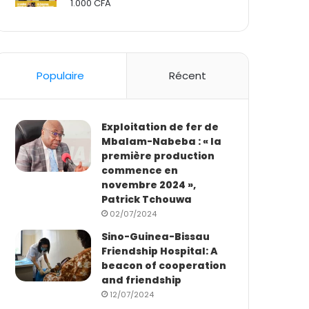
1.000
CFA
Rated
2.50
out
of 5
Populaire
Récent
Exploitation de fer de
Mbalam-Nabeba : « la
première production
commence en
novembre 2024 »,
Patrick Tchouwa
02/07/2024
Sino-Guinea-Bissau
Friendship Hospital: A
beacon of cooperation
and friendship
12/07/2024