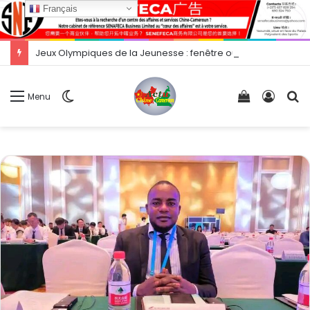
Français
Jeux Olympiques de la Jeunesse : fenêtre ouverte sur une compétition majeure ?
Switch
Voir
Conne
R
Menu
skin
votre
panier