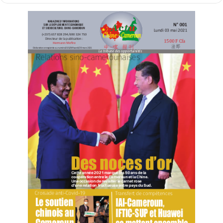
Pour ce qui est de la Corée du Sud, il faut bien se dire
que cet autre grand pays d’Asie a décidé lui aussi de
pousser ses pions en Afrique. Du 4 au 5 juin dernier, Ilsan
et Seoul ont abrité le premier sommet Corée-Afrique
sous le thème « l’avenir que nous construisons
ensemble : croissance partagée, durabilité et
solidarité ». Ce sommet qui a réuni de nombreux chefs
d’Etats et de gouvernements africains ainsi que les
chefs des organisations internationales, incarne bien la
promesse de la Corée de s’engager à contribuer à la
croissance mutuelle, à renforcer la coopération et la
solidarité afin de créer un avenir durable avec l’Afrique.
Il est surtout question pour le pays du matin frais de ne
pas être absent dans la course pour la future
gouvernance mondiale dont l’Afrique risque être le bon
arbitre. Le Japon l’a compris il y’a quelques décennies
déjà et l’on assistera l’année prochaine, du 20 au 29