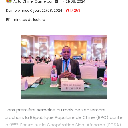
Actu Chine-Cameroun
E
21/08/2024
n
Dernière mise à jour: 22/08/2024
17 253
v
11 minutes de lecture
o
y
e
r
u
n
c
o
u
r
r
i
e
Dans première semaine du mois de septembre
l
prochain, la République Populaire de Chine (RPC) abrite
éme
le 9
Forum sur la Coopération Sino-Africaine (FCSA)