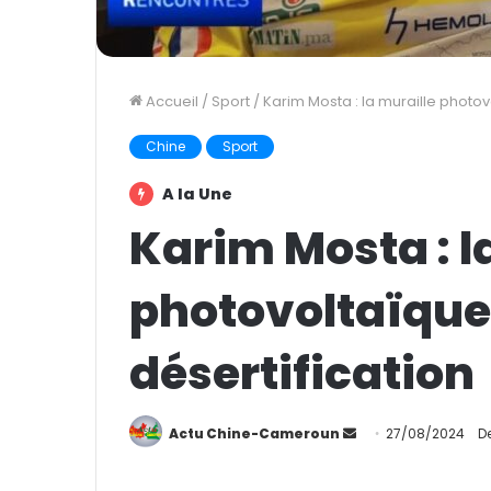
Accueil
/
Sport
/
Karim Mosta : la muraille photov
Chine
Sport
A la Une
Karim Mosta : l
photovoltaïque 
désertification
Actu Chine-Cameroun
E
27/08/2024
D
n
v