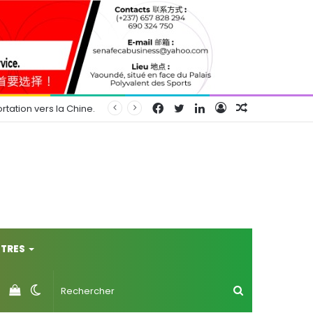
Facebook
Twitter
Linkedin
Connexion
Article
rtation vers la Chine.
Aléatoire
TRES
Voir
Switch
Rechercher