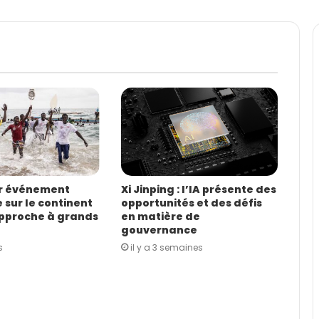
er événement
Xi Jinping : l’IA présente des
 sur le continent
opportunités et des défis
approche à grands
en matière de
gouvernance
s
il y a 3 semaines