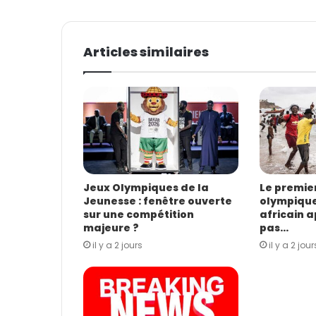
v
o
t
Articles similaires
r
e
a
d
r
e
s
s
e
E
Jeux Olympiques de la
Le premi
Jeunesse : fenêtre ouverte
olympique
m
sur une compétition
africain 
a
majeure ?
pas…
i
il y a 2 jours
il y a 2 jour
l