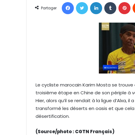
Facebook
Twitter
Linkedin
Tumblr
Pinterest
o
Partager
y
e
r
u
n
c
o
u
r
r
Le cycliste marocain Karim Mosta se trouve a
i
troisième étape en Chine de son périple à vé
e
l
Hier, alors qu’il se rendait à la ligue d’Alxa
transformé les déserts en oasis et que cela é
désertification.
(Source/photo : CGTN Français)