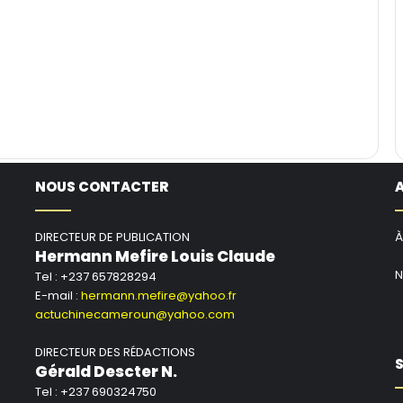
NOUS CONTACTER
DIRECTEUR DE PUBLICATION
À
Hermann Mefire Louis Claude
N
Tel : +237 657828294
E-mail :
hermann.mefire@yahoo.fr
actuchinecameroun@yahoo.com
DIRECTEUR DES RÉDACTIONS
S
Gérald Descter N.
Tel : +237 690324750