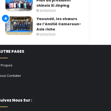
Plan du président
chinois Xi Jinping
20/10/2023
Yaoundé, les chœurs
de l’Amitié Cameroun-
Asie riche
03/12/2023
AUTRE PAGES
 Propos
ous Contater
uivez Nous Sur :