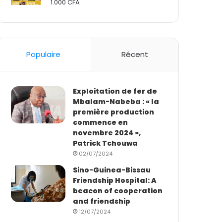
1.000
CFA
Rated
2.50
out
of 5
Populaire
Récent
Exploitation de fer de
Mbalam-Nabeba : « la
première production
commence en
novembre 2024 »,
Patrick Tchouwa
02/07/2024
Sino-Guinea-Bissau
Friendship Hospital: A
beacon of cooperation
and friendship
12/07/2024