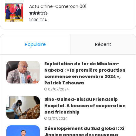
Actu Chine-Cameroon 001
1.000
CFA
Rated
2.50
out
of 5
Populaire
Récent
Exploitation de fer de Mbalam-
Nabeba : « la première production
commence en novembre 2024 »,
Patrick Tchouwa
02/07/2024
Sino-Guinea-Bissau Friendship
Hospital: A beacon of cooperation
and friendship
12/07/2024
Développement du Sud global : Xi
Jinping annonce des nouveaux