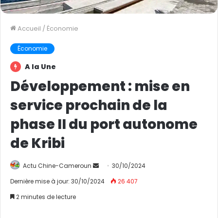
Accueil
/
Économie
Économie
A la Une
Développement : mise en
service prochain de la
phase II du port autonome
de Kribi
Actu Chine-Cameroun
E
30/10/2024
n
Dernière mise à jour: 30/10/2024
26 407
v
2 minutes de lecture
o
y