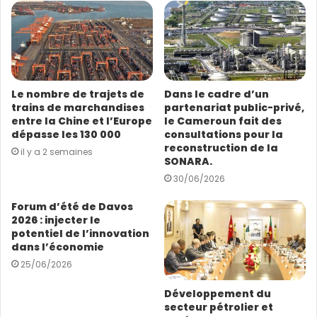
e
déchargement des navires accostés au Pak, tout en
a
garantissant une manutention efficace ainsi que la
d
sécurité des conteneurs.
r
e
s
Le nombre de trajets de
Dans le cadre d’un
s
trains de marchandises
partenariat public-privé,
e
entre la Chine et l’Europe
le Cameroun fait des
E
dépasse les 130 000
consultations pour la
m
reconstruction de la
il y a 2 semaines
a
SONARA.
i
30/06/2026
l
Forum d’été de Davos
2026 : injecter le
potentiel de l’innovation
dans l’économie
25/06/2026
Développement du
secteur pétrolier et