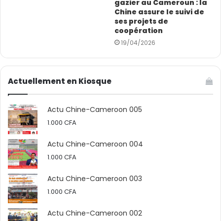
gazier au Cameroun : la
Chine assure le suivi de
ses projets de
coopération
19/04/2026
Actuellement en Kiosque
Actu Chine-Cameroon 005
1.000
CFA
Actu Chine-Cameroon 004
1.000
CFA
Actu Chine-Cameroon 003
1.000
CFA
Sur le lieu du projet, l’ensemble des équipes est
mobilisé et le temps cours vers sa fin. Kribi Conteneurs
Actu Chine-Cameroon 002
Terminal, le consortium sino-camerounais CHEC – CMA