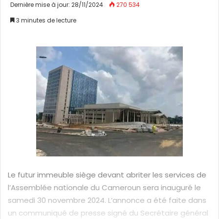
n
Dernière mise à jour: 28/11/2024
270 534
v
3 minutes de lecture
o
y
e
r
u
n
c
o
u
r
r
i
e
Le futur immeuble siège devant abriter les services de
l
l’Assemblée nationale du Cameroun sera inauguré le
samedi 30 novembre 2024. L’annonce a été faite dans
un communiqué de presse signé du Secrétaire général