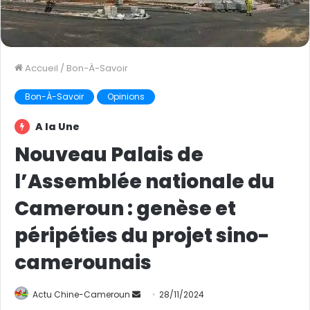
Accueil
/
Bon-À-Savoir
Bon-À-Savoir
Opinions
A la Une
Nouveau Palais de
l’Assemblée nationale du
Cameroun : genèse et
péripéties du projet sino-
camerounais
Actu Chine-Cameroun
E
28/11/2024