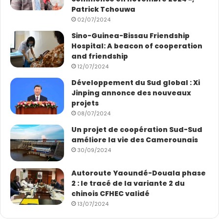
montée en gamme et à une plus grande densification
Patrick Tchouwa
de leur coopération bilatérale portant ainsi les relations
02/07/2024
entre les deux pays à un palier plus élevé.
Sino-Guinea-Bissau Friendship
Hospital: A beacon of cooperation
Le 18 janvier 2023, le vice-premier ministre chinois Liu
and friendship
12/07/2024
Guozhong se rend sur le chantier, à l’occasion de sa
visite officielle au Cameroun. Cette descente conforte
Développement du Sud global : Xi
Jinping annonce des nouveaux
le public et annonce l’inauguration de l’ouvrage, invitant
projets
les autorités chinoises à ce rendez-vous. Un
08/07/2024
événement qui est enfin fixé au 30 novembre 2024.
Un projet de coopération Sud-Sud
améliore la vie des Camerounais
Gérard N.
30/09/2024
Autoroute Yaoundé-Douala phase
2 : le tracé de la variante 2 du
chinois CFHEC validé
13/07/2024