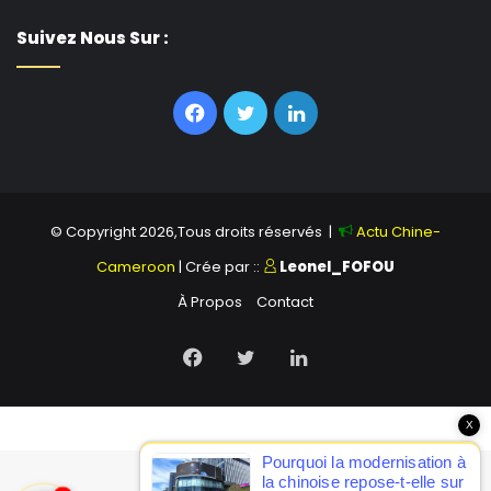
Suivez Nous Sur :
Facebook
Twitter
Linkedin
© Copyright 2026,Tous droits réservés |
Actu Chine-
Cameroon
| Crée par ::
Leonel_FOFOU
À Propos
Contact
Facebook
Twitter
Linkedin
X
Pourquoi la modernisation à
la chinoise repose-t-elle sur