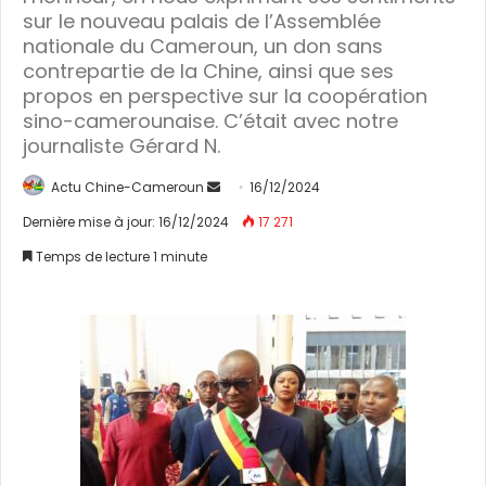
sur le nouveau palais de l’Assemblée
nationale du Cameroun, un don sans
contrepartie de la Chine, ainsi que ses
propos en perspective sur la coopération
sino-camerounaise. C’était avec notre
journaliste Gérard N.
Actu Chine-Cameroun
E
16/12/2024
n
Dernière mise à jour: 16/12/2024
17 271
v
Temps de lecture 1 minute
o
y
e
r
u
n
c
o
u