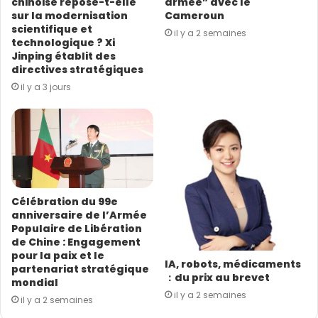
chinoise repose-t-elle
armée” avec le
E
sur la modernisation
Cameroun
m
scientifique et
il y a 2 semaines
a
technologique ? Xi
i
Jinping établit des
l
directives stratégiques
il y a 3 jours
Célébration du 99e
anniversaire de l’Armée
Populaire de Libération
de Chine : Engagement
pour la paix et le
IA, robots, médicaments
partenariat stratégique
：du prix au brevet
mondial
il y a 2 semaines
il y a 2 semaines