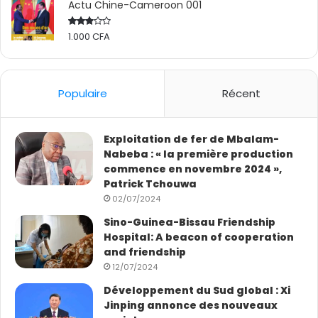
Actu Chine-Cameroon 001
1.000
CFA
Rated
2.50
out
of 5
Populaire
Récent
Exploitation de fer de Mbalam-
Nabeba : « la première production
commence en novembre 2024 »,
Patrick Tchouwa
02/07/2024
Sino-Guinea-Bissau Friendship
Hospital: A beacon of cooperation
and friendship
12/07/2024
Développement du Sud global : Xi
Jinping annonce des nouveaux