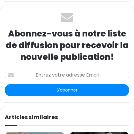
(Soiurce/photo : CGTN Français)
Abonnez-vous à notre liste
de diffusion pour recevoir la
nouvelle publication!
E
n
t
r
e
z
v
o
Articles similaires
t
r