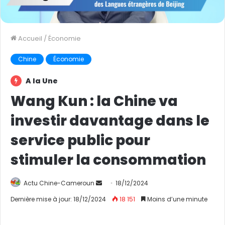
Accueil
/
Économie
Chine
Économie
A la Une
Wang Kun : la Chine va
investir davantage dans le
service public pour
stimuler la consommation
Actu Chine-Cameroun
E
18/12/2024
n
Dernière mise à jour: 18/12/2024
18 151
Moins d’une minute
v
o