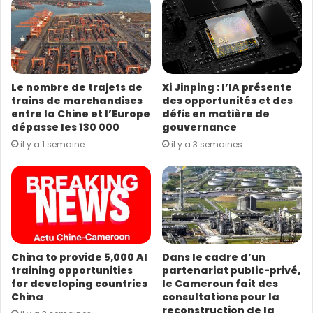
e
a
d
r
e
s
Le nombre de trajets de
Xi Jinping : l’IA présente
s
trains de marchandises
des opportunités et des
e
entre la Chine et l’Europe
défis en matière de
E
dépasse les 130 000
gouvernance
m
il y a 1 semaine
il y a 3 semaines
a
i
l
China to provide 5,000 AI
Dans le cadre d’un
training opportunities
partenariat public-privé,
for developing countries
le Cameroun fait des
China
consultations pour la
reconstruction de la