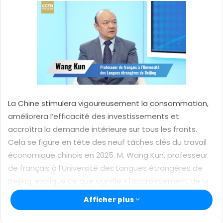
y
e
r
u
n
c
o
u
r
La Chine stimulera vigoureusement la consommation,
r
améliorera l’efficacité des investissements et
i
accroîtra la demande intérieure sur tous les fronts.
e
Cela se figure en tête des neuf tâches clés du travail
l
économique chinois en 2025. M. Wang Kun, professeur
de français à l’Université des Langues étrangères de
Beijing, explique ce que signifie « l’accroissement de la
demande intérieure sur tous les fronts », en particulier
Afficher plus
les orientations de la stimulation de la consommation
à l’avenir.