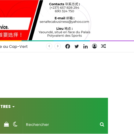
Facebook
Twitter
Linkedin
Connexion
Article
se au Cap-Vert
Aléatoire
TRES
Voir
Switch
Rechercher