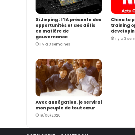
s
s
e
E
Xi Jinping : l’IA présente des
China to p
opportunités et des défis
training o
m
en matière de
developin
a
gouvernance
i
il y a 3 se
il y a 3 semaines
l
Avec abnégation, je servirai
mon peuple de tout cœur
19/06/2026