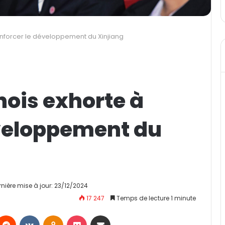
enforcer le développement du Xinjiang
ois exhorte à
éveloppement du
rnière mise à jour: 23/12/2024
17 247
Temps de lecture 1 minute
Reddit
VKontakte
Odnoklassniki
Pocket
Partager par email