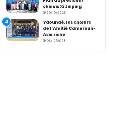
Plan du président
chinois Xi Jinping
20/10/2023
Yaoundé, les chœurs
de l’Amitié Cameroun-
Asie riche
03/12/2023