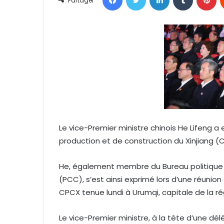
Partager
y
e
r
u
n
c
o
u
r
r
Le vice-Premier ministre chinois He Lifeng a
i
production et de construction du Xinjiang (
e
l
He, également membre du Bureau politique 
(PCC), s’est ainsi exprimé lors d’une réunion
CPCX tenue lundi à Urumqi, capitale de la r
Le vice-Premier ministre, à la tête d’une dél