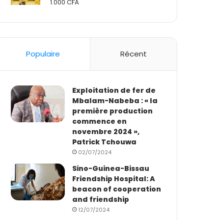
1.000
CFA
Rated
2.50
out
of 5
Populaire
Récent
Exploitation de fer de
Mbalam-Nabeba : « la
première production
commence en
novembre 2024 »,
Patrick Tchouwa
02/07/2024
Sino-Guinea-Bissau
Friendship Hospital: A
beacon of cooperation
and friendship
12/07/2024