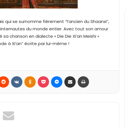
ais qui se surnomme fièrement “l’ancien du Shaanxi”,
 internautes du monde entier. Avec tout son amour
été sa chanson en dialecte « Die Die Xi’an Meishi »
ode à Xi’an” écrite par lui-même !
Reddit
VKontakte
Odnoklassniki
Pocket
Messenger
Partager par email
Imprimer