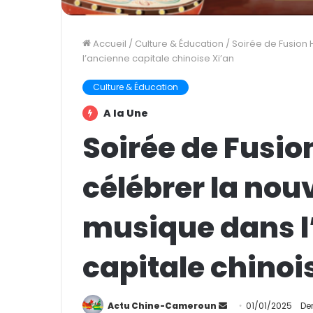
Accueil
/
Culture & Éducation
/
Soirée de Fusion 
l’ancienne capitale chinoise Xi’an
Culture & Éducation
A la Une
Soirée de Fusio
célébrer la nou
musique dans l
capitale chinoi
Actu Chine-Cameroun
E
01/01/2025
Der