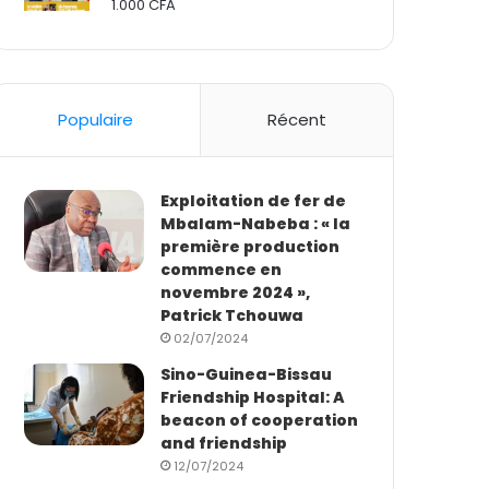
1.000
CFA
Rated
2.50
out
of 5
Populaire
Récent
Exploitation de fer de
Mbalam-Nabeba : « la
première production
commence en
novembre 2024 »,
Patrick Tchouwa
02/07/2024
Sino-Guinea-Bissau
Friendship Hospital: A
beacon of cooperation
and friendship
12/07/2024