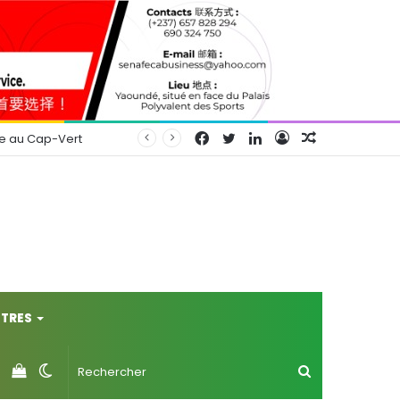
Facebook
Twitter
Linkedin
Connexion
Article
se au Cap-Vert
Aléatoire
TRES
Voir
Switch
Rechercher