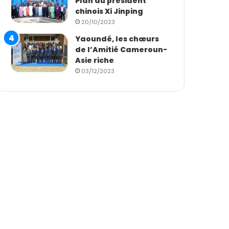
Plan du président
chinois Xi Jinping
20/10/2023
Yaoundé, les chœurs
de l’Amitié Cameroun-
Asie riche
03/12/2023