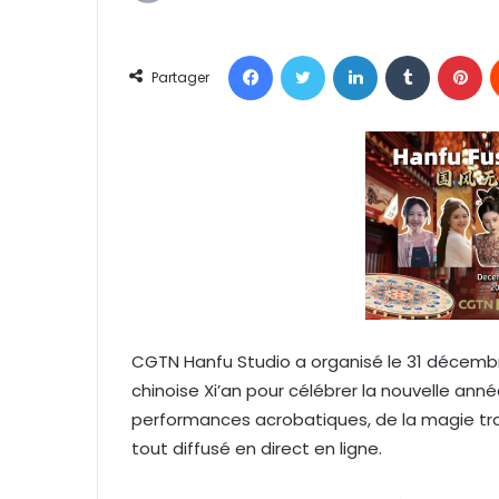
n
v
Facebook
Twitter
Linkedin
Tumblr
Pinterest
o
Partager
y
e
r
u
n
c
o
u
r
r
CGTN Hanfu Studio a organisé le 31 décembr
i
chinoise Xi’an pour célébrer la nouvelle ann
e
l
performances acrobatiques, de la magie trad
tout diffusé en direct en ligne.