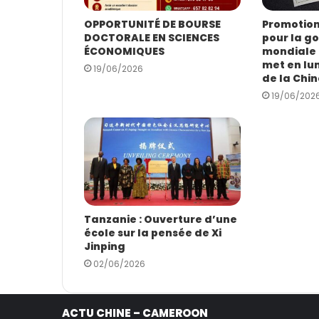
e
E
OPPORTUNITÉ DE BOURSE
Promotion 
DOCTORALE EN SCIENCES
pour la g
m
ÉCONOMIQUES
mondiale :
a
met en lum
i
19/06/2026
de la Chin
l
19/06/202
Tanzanie : Ouverture d’une
école sur la pensée de Xi
Jinping
02/06/2026
ACTU CHINE – CAMEROON