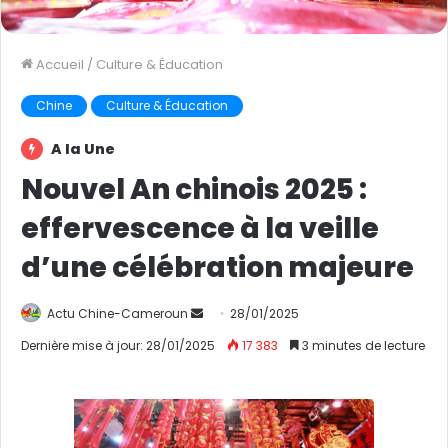
Accueil
/
Culture & Éducation
Chine
Culture & Éducation
A la Une
Nouvel An chinois 2025 :
effervescence à la veille
d’une célébration majeure
Actu Chine-Cameroun
E
28/01/2025
n
Dernière mise à jour: 28/01/2025
17 383
3 minutes de lecture
v
o
y
e