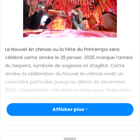
r
u
n
c
o
u
r
Le Nouvel An chinois ou la Fête du Printemps sera
r
célébré cette année le 29 janvier. 2025 marque l’année
i
du Serpent, symbole de sagesse et d’agilité. Cette
e
année, la célébration du Nouvel An chinois revêt un
l
caractère particulier puisqu’au début de décembre
2024, l’Organisation des Nations unies pour l’éducation,
la science et la culture (UNESCO) a inscrit la Fête du
Printemps sur la Liste représentative du patrimoine
Afficher plus
culturel immatériel. C’est sous le signe d’une autre
reconnaissance mondiale de cette célébration
majeure que les Chinois accueillent l’année du Serpent.
Déjà, en 2023, la 78e Assemblée générale des Nations