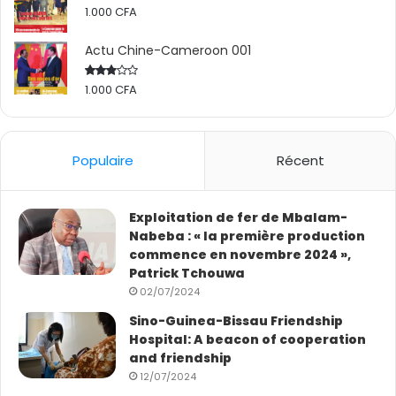
1.000
CFA
exploite notamment, le granite noir d’ébène, le granite
gris, le granite Rosa Gallica, etc.
Actu Chine-Cameroon 001
Pascal Modo
1.000
CFA
Rated
2.50
out
of 5
Populaire
Récent
Exploitation de fer de Mbalam-
Nabeba : « la première production
commence en novembre 2024 »,
Patrick Tchouwa
02/07/2024
Sino-Guinea-Bissau Friendship
Hospital: A beacon of cooperation
and friendship
12/07/2024