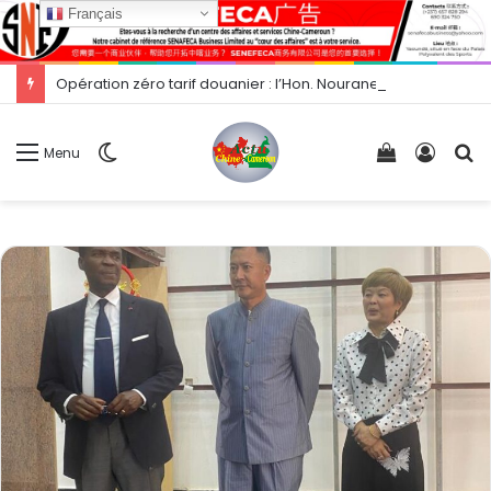
Français
Opération zéro tarif douanier : l’Hon. Nourane Foster présente les opportunités d’exportation vers la Chine.
Switch
Voir
Conne
R
Menu
skin
votre
panier