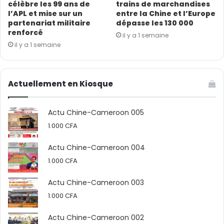
célèbre les 99 ans de
trains de marchandises
l’APL et mise sur un
entre la Chine et l’Europe
partenariat militaire
dépasse les 130 000
renforcé
il y a 1 semaine
il y a 1 semaine
Actuellement en Kiosque
Actu Chine-Cameroon 005
1.000
CFA
Actu Chine-Cameroon 004
En rappel, le partenariat entre le MINDEF et la Gaoda
1.000
CFA
dure de depuis 2018, date de la création de cette
société chinoise spécialisée dans l’exploitation des
Actu Chine-Cameroon 003
massifs rocheux et des métaux non-ferreux, et dans la
1.000
CFA
production et la commercialisation des matériaux de
Actu Chine-Cameroon 002
construction moderne à l’échelle internationale. Elle