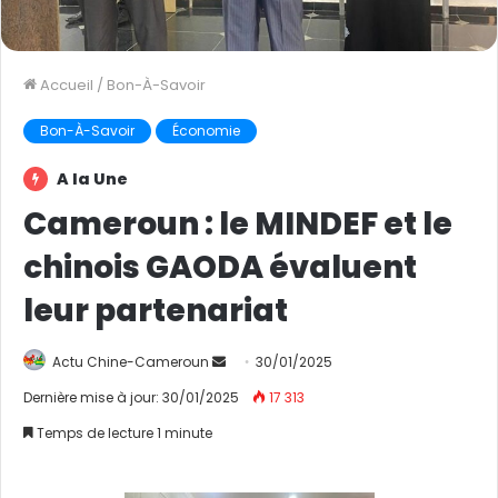
Accueil
/
Bon-À-Savoir
Bon-À-Savoir
Économie
A la Une
Cameroun : le MINDEF et le
chinois GAODA évaluent
leur partenariat
Actu Chine-Cameroun
E
30/01/2025
n
Dernière mise à jour: 30/01/2025
17 313
v
Temps de lecture 1 minute
o
y
e