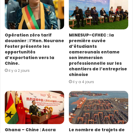
a
d
r
e
s
Opération zéro tarif
MINESUP–CFHEC : la
s
douanier : l’Hon. Nourane
première cuvée
e
Foster présente les
d’étudiants
E
opportunités
camerounais entame
m
d’exportation vers la
son immersion
a
Chine.
professionnelle sur les
i
chantiers de l’entreprise
il y a 2 jours
l
chinoise
il y a 4 jours
Ghana – Chine : Accra
Le nombre de trajets de