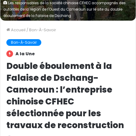
Les responsables de la société chinoise CFHEC accompagnés des
autorités de la région de l'Ouest du Cameroun sur le site du double
éboulement de la Falaise de Dschang
Accueil
/
Bon-À-Savoir
Bon-À-Savoir
A la Une
Double éboulement à la
Falaise de Dschang-
Cameroun : l’entreprise
chinoise CFHEC
sélectionnée pour les
travaux de reconstruction