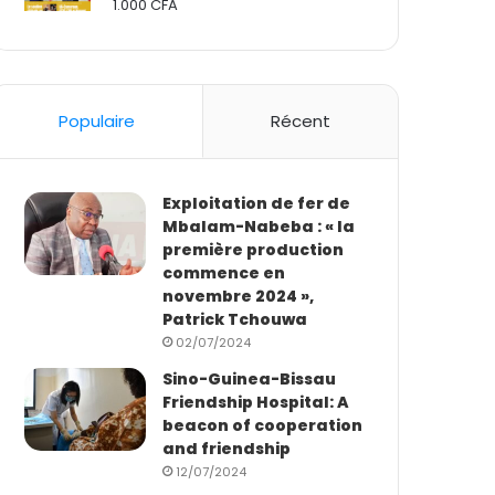
1.000
CFA
Rated
2.50
out
of 5
Populaire
Récent
Exploitation de fer de
Mbalam-Nabeba : « la
première production
commence en
novembre 2024 »,
Patrick Tchouwa
02/07/2024
Sino-Guinea-Bissau
Friendship Hospital: A
beacon of cooperation
and friendship
12/07/2024