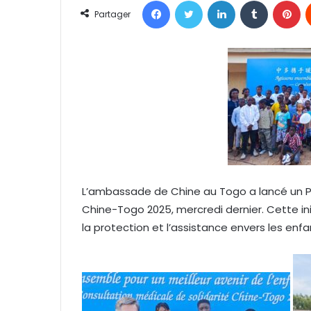
Facebook
Twitter
Linkedin
Tumblr
Pinterest
o
Partager
y
e
r
u
n
c
o
u
r
r
L’ambassade de Chine au Togo a lancé un Pr
i
Chine-Togo 2025, mercredi dernier. Cette in
e
l
la protection et l’assistance envers les enfa