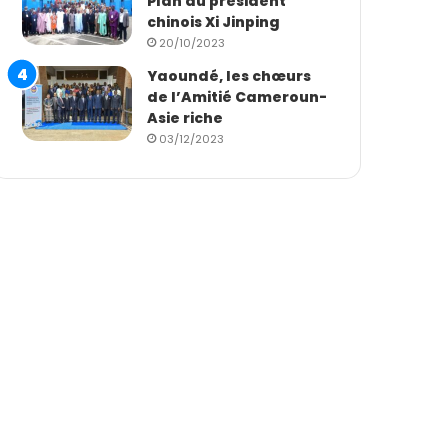
Plan du président
chinois Xi Jinping
20/10/2023
Yaoundé, les chœurs
de l’Amitié Cameroun-
Asie riche
03/12/2023