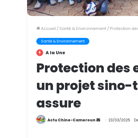
Accueil
/
Santé & Environnement
/
Protection des
Santé & Environnement
A la Une
Protection des e
un projet sino-
assure
Actu Chine-Cameroun
E
23/03/2025
De
n
v