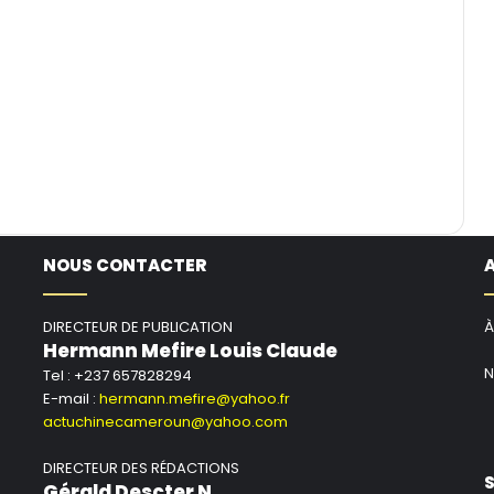
NOUS CONTACTER
DIRECTEUR DE PUBLICATION
À
Hermann Mefire Louis Claude
N
Tel : +237 657828294
E-mail :
hermann.mefire@yahoo.fr
actuchinecameroun@yahoo.com
DIRECTEUR DES RÉDACTIONS
S
Gérald Descter N.