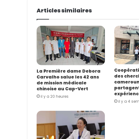
t
Articles similaires
r
e
a
d
r
e
s
s
e
E
Coopératio
La Première dame Debora
des cherc
m
Carvalho salue les 42 ans
camerouna
de mission médicale
a
partagent
chinoise au Cap-Vert
i
expérienc
l
il y a 20 heures
il y a 4 se