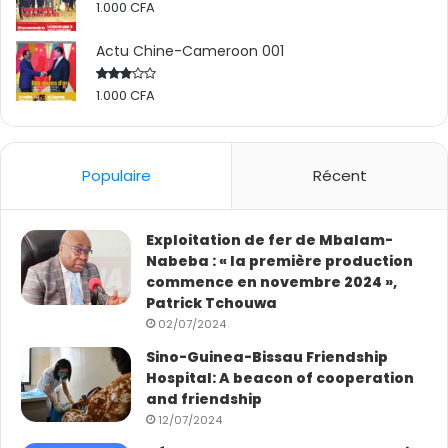
1.000
CFA
Actu Chine-Cameroon 001
1.000
CFA
Rated
2.50
out
of 5
Populaire
Récent
Exploitation de fer de Mbalam-
Nabeba : « la première production
commence en novembre 2024 »,
Patrick Tchouwa
02/07/2024
Sino-Guinea-Bissau Friendship
Hospital: A beacon of cooperation
and friendship
12/07/2024