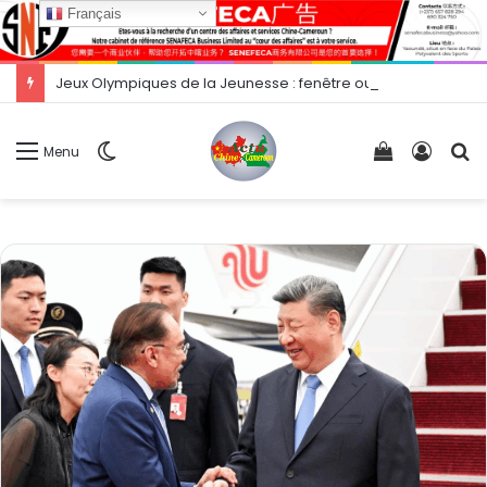
Français
Jeux Olympiques de la Jeunesse : fenêtre ouverte sur une compétition majeure ?
Switch
Voir
Conne
R
Menu
skin
votre
panier