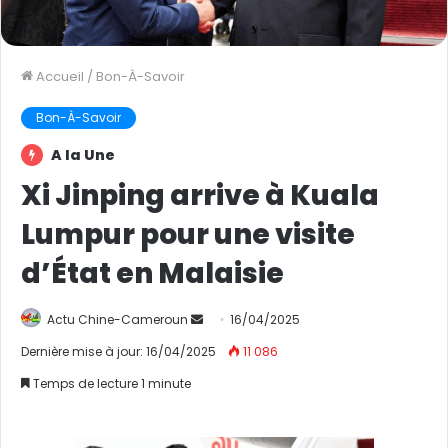
Accueil
/
Bon-À-Savoir
Bon-À-Savoir
A la Une
Xi Jinping arrive à Kuala
Lumpur pour une visite
d’État en Malaisie
Actu Chine-Cameroun
E
16/04/2025
n
Dernière mise à jour: 16/04/2025
11 086
v
Temps de lecture 1 minute
o
y
e