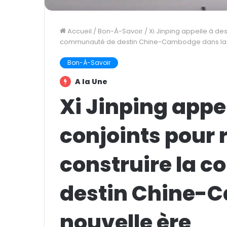
Accueil
/
Bon-À-Savoir
/
Xi Jinping appelle à des
communauté de destin Chine-Cambodge dans la 
Bon-À-Savoir
A la Une
Xi Jinping appel
conjoints pour
construire la 
destin Chine-
nouvelle ère