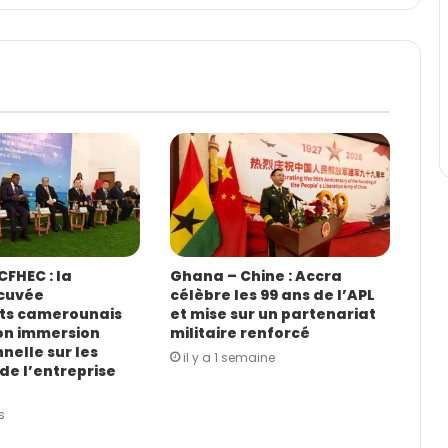
FHEC : la
Ghana – Chine : Accra
cuvée
célèbre les 99 ans de l’APL
ts camerounais
et mise sur un partenariat
on immersion
militaire renforcé
nelle sur les
il y a 1 semaine
de l’entreprise
s