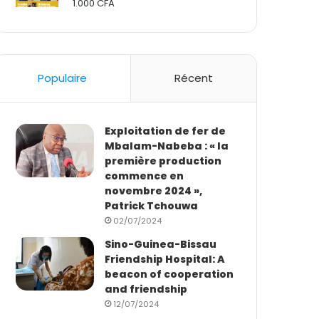
1.000
CFA
Rated
2.50
out
of 5
Populaire
Récent
Exploitation de fer de
Mbalam-Nabeba : « la
première production
commence en
novembre 2024 »,
Patrick Tchouwa
02/07/2024
Sino-Guinea-Bissau
Friendship Hospital: A
beacon of cooperation
and friendship
12/07/2024