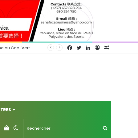
Facebook
Twitter
Linkedin
Connexion
Article
se au Cap-Vert
Aléatoire
TRES
Voir
Switch
Rechercher