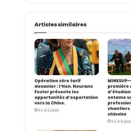
z
v
o
t
Articles similaires
r
e
a
d
r
e
s
s
e
E
Opération zéro tarif
MINESUP–C
douanier : l’Hon. Nourane
première 
m
Foster présente les
d’étudian
a
opportunités d’exportation
entame s
i
vers la Chine.
profession
l
chantiers 
il y a 2 jours
chinoise
il y a 4 jour