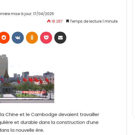
rnière mise à jour: 17/04/2025
18 287
Temps de lecture 1 minute
Reddit
VKontakte
Odnoklassniki
Pocket
Partager par email
e la Chine et le Cambodge devaient travailler
ière et durable dans la construction d’une
s la nouvelle ère.