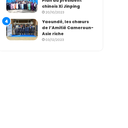
Plan du président
chinois Xi Jinping
20/10/2023
Yaoundé, les chœurs
de l’Amitié Cameroun-
Asie riche
03/12/2023