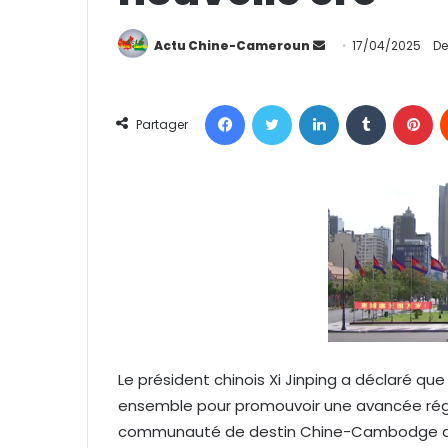
Actu Chine-Cameroun
E
17/04/2025
De
n
v
Facebook
Twitter
Linkedin
Tumblr
Pinterest
o
Partager
y
e
r
u
n
c
o
u
r
r
Le président chinois Xi Jinping a déclaré qu
i
ensemble pour promouvoir une avancée régul
e
l
communauté de destin Chine-Cambodge dan