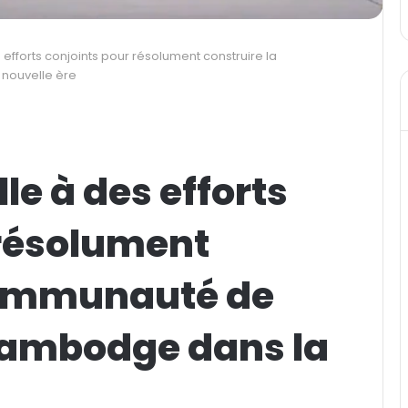
 efforts conjoints pour résolument construire la
nouvelle ère
le à des efforts
 résolument
communauté de
Cambodge dans la