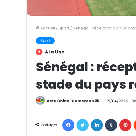
Accueil
/
Sport
/
Sénégal : réception du plus gra
Sport
A la Une
Sénégal : récep
stade du pays r
Actu Chine-Cameroun
E
21/04/2025
De
n
v
Facebook
Twitter
Linkedin
Tumblr
Pinterest
o
Partager
y