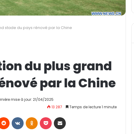
nd stade du pays rénové par la Chine
tion du plus grand
énové par la Chine
rnière mise à jour: 21/04/2025
13 287
Temps de lecture 1 minute
Reddit
VKontakte
Odnoklassniki
Pocket
Partager par email