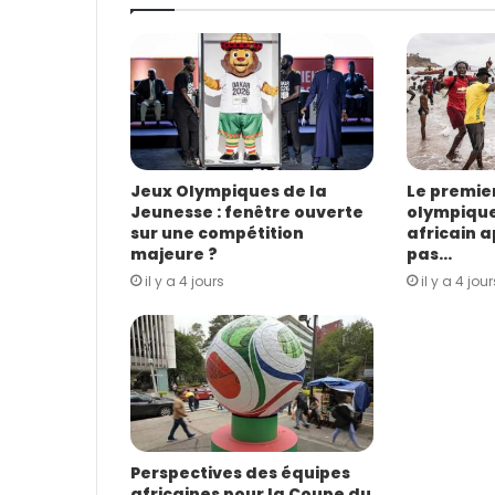
e
a
d
r
e
s
s
e
E
Jeux Olympiques de la
Le premi
Jeunesse : fenêtre ouverte
olympique
m
sur une compétition
africain 
a
majeure ?
pas…
i
il y a 4 jours
il y a 4 jour
l
Perspectives des équipes
africaines pour la Coupe du