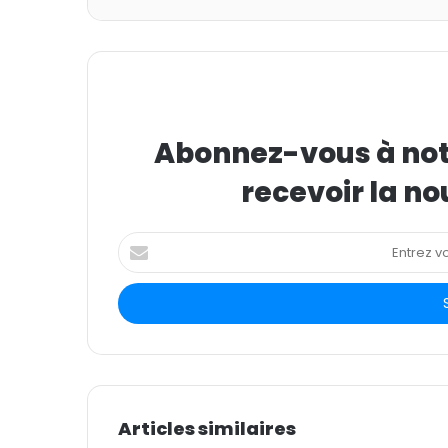
Abonnez-vous à notr
recevoir la no
E
n
t
r
e
z
v
o
t
Articles similaires
r