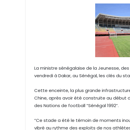
e
r
u
n
c
o
u
r
r
i
La ministre sénégalaise de la Jeunesse, des
e
vendredi à Dakar, au Sénégal, les clés du s
l
Cette enceinte, la plus grande infrastructur
Chine, après avoir été construite au début d
des Nations de football “Sénégal 1992”.
“Ce stade a été le témoin de moments inoubli
vibré au rythme des exploits de nos athlètes