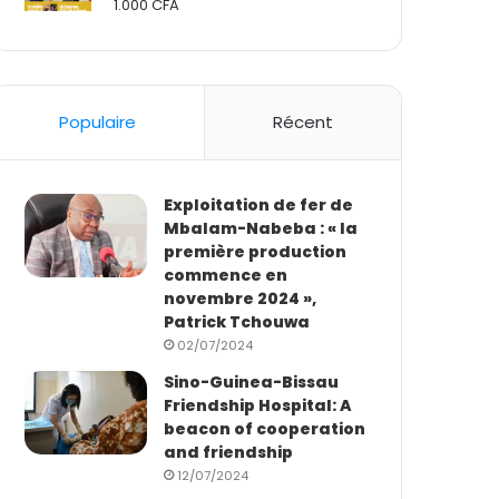
1.000
CFA
Rated
2.50
out
of 5
Populaire
Récent
Exploitation de fer de
Mbalam-Nabeba : « la
première production
commence en
novembre 2024 »,
Patrick Tchouwa
02/07/2024
Sino-Guinea-Bissau
Friendship Hospital: A
beacon of cooperation
and friendship
12/07/2024