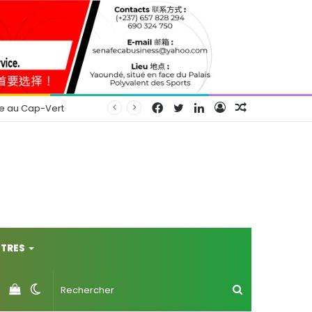
Facebook
Twitter
Linkedin
Connexion
Article
se au Cap-Vert
Aléatoire
TRES
Voir
Switch
Rechercher