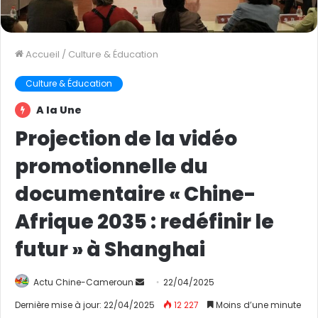
Accueil
/
Culture & Éducation
Culture & Éducation
A la Une
Projection de la vidéo
promotionnelle du
documentaire « Chine-
Afrique 2035 : redéfinir le
futur » à Shanghai
Actu Chine-Cameroun
E
22/04/2025
n
Dernière mise à jour: 22/04/2025
12 227
Moins d’une minute
v