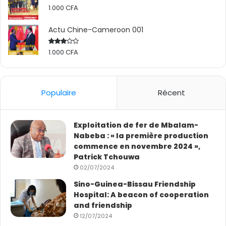
1.000
CFA
Actu Chine-Cameroon 001
1.000
CFA
Rated
2.50
out
of 5
Populaire
Récent
Exploitation de fer de Mbalam-
Nabeba : « la première production
commence en novembre 2024 »,
Patrick Tchouwa
02/07/2024
Sino-Guinea-Bissau Friendship
Hospital: A beacon of cooperation
and friendship
12/07/2024