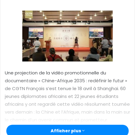
o
y
e
r
u
n
c
o
u
r
Une projection de la vidéo promotionnelle du
r
documentaire « Chine-Afrique 2035 : redéfinir le futur »
i
de CGTN Français s’est tenue le 18 avril à Shanghai. 60
e
jeunes diplomates africains et 22 jeunes étudiants
l
africains y ont regardé cette vidéo résolument tournée
vers demain : la Chine et l’Afrique, main dans la main sur
le chemin d’un avenir commun et prometteur.
Afficher plus