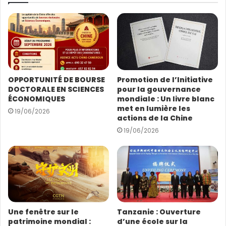
r
e
a
d
r
e
s
OPPORTUNITÉ DE BOURSE
Promotion de l’Initiative
s
DOCTORALE EN SCIENCES
pour la gouvernance
e
ÉCONOMIQUES
mondiale : Un livre blanc
E
met en lumière les
19/06/2026
m
actions de la Chine
a
19/06/2026
i
l
Une fenêtre sur le
Tanzanie : Ouverture
patrimoine mondial :
d’une école sur la