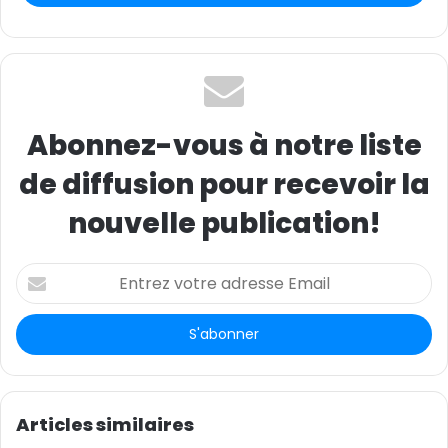
(Source / photo : CGTN Français)
Abonnez-vous à notre liste
de diffusion pour recevoir la
nouvelle publication!
E
n
t
r
e
z
v
o
Articles similaires
t