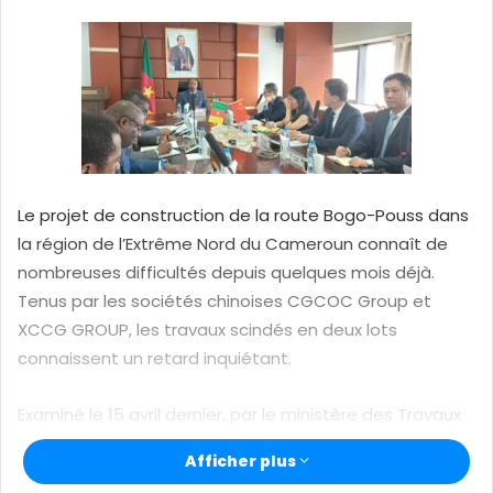
e
r
u
n
c
o
u
r
Le projet de construction de la route Bogo-Pouss dans
r
la région de l’Extrême Nord du Cameroun connaît de
i
nombreuses difficultés depuis quelques mois déjà.
e
Tenus par les sociétés chinoises CGCOC Group et
l
XCCG GROUP, les travaux scindés en deux lots
connaissent un retard inquiétant.
Examiné le 15 avril dernier, par le ministère des Travaux
publics (Mintp), maître d’ouvrage du projet, il en ressort
Afficher plus
qu’avec seulement un taux d’exécution de 35%,