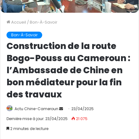
Accueil
/
Bon-À-Savoir
Bon-À-Savoir
Construction de la route
Bogo-Pouss au Cameroun :
l’Ambassade de Chine en
bon médiateur pour la fin
des travaux
Actu Chine-Cameroun
E
23/04/2025
n
Dernière mise à jour: 23/04/2025
21 075
v
2 minutes de lecture
o
y