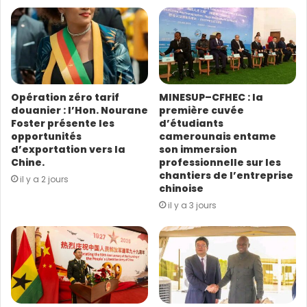
e
a
d
r
e
s
Opération zéro tarif
MINESUP–CFHEC : la
s
douanier : l’Hon. Nourane
première cuvée
e
Foster présente les
d’étudiants
E
opportunités
camerounais entame
m
d’exportation vers la
son immersion
a
Chine.
professionnelle sur les
i
chantiers de l’entreprise
il y a 2 jours
l
chinoise
Selon M. Guo, la Chine et le Cameroun ont une très
il y a 3 jours
importante coopération dans le domaine de la
construction des routes dans le grand Nord du
Cameroun ; ce qui est très important pour les
populations. Pour cela, il faut toujours consolider cette
coopération quel que soit le climat qui prévaut entre