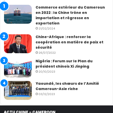
Commerce extérieur du Cameroun
en 2022 : la Chine trône en
importation et régresse en
exportation
21/02/2024
Chine-Afrique : renforcer la
coopération en matière de paix et
sécurité
26/07/2022
Nigéria : Forum sur le Plan du
président chinois Xi Jinping
20/10/2023
Yaoundé, les chœurs de l’Amitié
Cameroun-Asie riche
03/12/2023
ACTU CHINE – CAMEROON