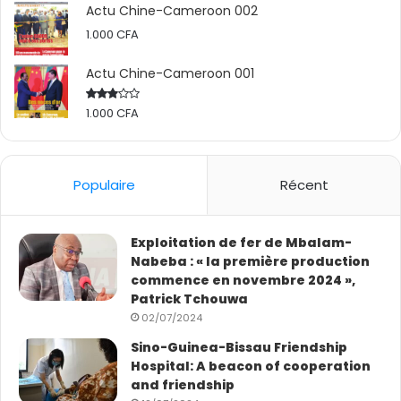
Actu Chine-Cameroon 002
1.000
CFA
Actu Chine-Cameroon 001
1.000
CFA
Rated
2.50
out
of 5
Populaire
Récent
Exploitation de fer de Mbalam-
Nabeba : « la première production
commence en novembre 2024 »,
M. Guo Jianjun a rassuré que les compagnies chinoises
Patrick Tchouwa
en charge des travaux sont très sérieuses et vont
02/07/2024
réaliser les attentes du Mintp. « Aujourd’hui, nous avons
Sino-Guinea-Bissau Friendship
eu des échanges constructifs avec le Ministre et nous
Hospital: A beacon of cooperation
sommes confiants de terminer les travaux dans le délai
and friendship