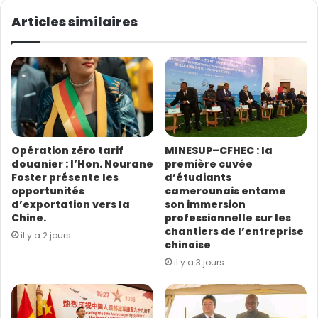
v
o
Articles similaires
t
r
e
a
d
r
e
s
Opération zéro tarif
MINESUP–CFHEC : la
s
douanier : l’Hon. Nourane
première cuvée
e
Foster présente les
d’étudiants
E
opportunités
camerounais entame
m
d’exportation vers la
son immersion
a
Chine.
professionnelle sur les
i
chantiers de l’entreprise
il y a 2 jours
l
chinoise
il y a 3 jours