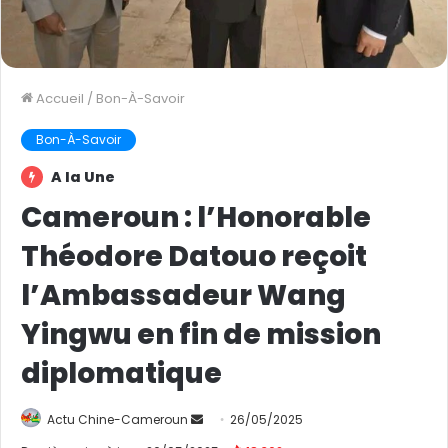
Accueil
/
Bon-À-Savoir
Bon-À-Savoir
A la Une
Cameroun : l’Honorable
Théodore Datouo reçoit
l’Ambassadeur Wang
Yingwu en fin de mission
diplomatique
Actu Chine-Cameroun
E
26/05/2025
n