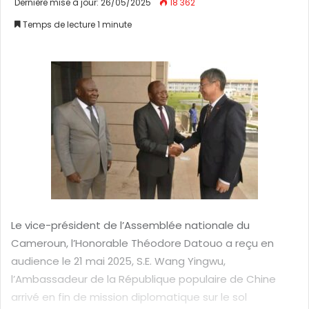
Dernière mise à jour: 26/05/2025
18 362
v
Temps de lecture 1 minute
o
y
e
r
u
n
c
o
u
r
r
i
Le vice-président de l’Assemblée nationale du
e
Cameroun, l’Honorable Théodore Datouo a reçu en
l
audience le 21 mai 2025, S.E. Wang Yingwu,
l’Ambassadeur de la République populaire de Chine
arrivé en fin de mission diplomatique sur le sol