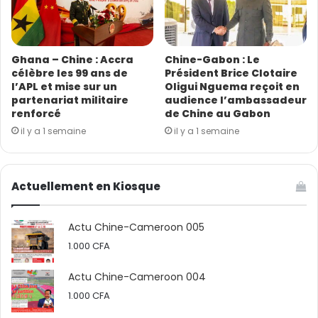
Ghana – Chine : Accra
Chine-Gabon : Le
célèbre les 99 ans de
Président Brice Clotaire
l’APL et mise sur un
Oligui Nguema reçoit en
partenariat militaire
audience l’ambassadeur
renforcé
de Chine au Gabon
il y a 1 semaine
il y a 1 semaine
Actuellement en Kiosque
Actu Chine-Cameroon 005
1.000
CFA
Actu Chine-Cameroon 004
1.000
CFA