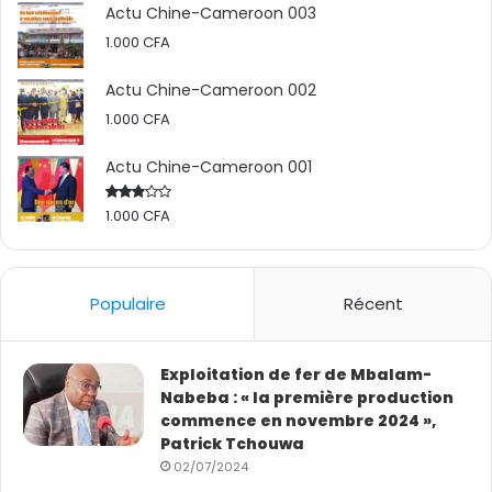
Actu Chine-Cameroon 003
1.000
CFA
Actu Chine-Cameroon 002
1.000
CFA
Actu Chine-Cameroon 001
1.000
CFA
Rated
2.50
out
of 5
Populaire
Récent
Exploitation de fer de Mbalam-
Nabeba : « la première production
commence en novembre 2024 »,
Patrick Tchouwa
02/07/2024